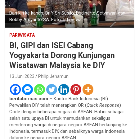
Dari kiri ke kanan: Dr Y Sri Susilo, Budiharto Setyawan dan
Bobby Ardyanto SA. Foto: Istimewa
PARIWISATA
BI, GIPI dan ISEI Cabang
Yogyakarta Dorong Kunjungan
Wisatawan Malaysia ke DIY
13 Juni 2023
Philip Jehamun
beritabernas.com –
Kantor Bank Indonesia (BI)
Perwakilan DIY telah menerapkan QR (
Quick Response
)
Code dengan beberapa negara di ASEAN. Hal ini sebagai
salah satu upaya BI untuk memudahkan sekaligus
mendorong warga di negara-negara ASEAN berkunjung ke
Indonesia, termasuk DIY, dan sebaliknya warga Indonesia
datang ke negara-negara ASEAN.