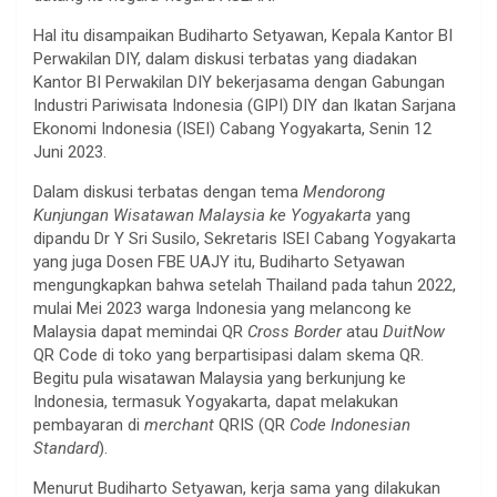
Hal itu disampaikan Budiharto Setyawan, Kepala Kantor BI
Perwakilan DIY, dalam diskusi terbatas yang diadakan
Kantor BI Perwakilan DIY bekerjasama dengan Gabungan
Industri Pariwisata Indonesia (GIPI) DIY dan Ikatan Sarjana
Ekonomi Indonesia (ISEI) Cabang Yogyakarta, Senin 12
Juni 2023.
Dalam diskusi terbatas dengan tema
Mendorong
Kunjungan Wisatawan Malaysia ke Yogyakarta
yang
dipandu Dr Y Sri Susilo, Sekretaris ISEI Cabang Yogyakarta
yang juga Dosen FBE UAJY itu, Budiharto Setyawan
mengungkapkan bahwa setelah Thailand pada tahun 2022,
mulai Mei 2023 warga Indonesia yang melancong ke
Malaysia dapat memindai QR
Cross Border
atau
DuitNow
QR Code di toko yang berpartisipasi dalam skema QR.
Begitu pula wisatawan Malaysia yang berkunjung ke
Indonesia, termasuk Yogyakarta, dapat melakukan
pembayaran di
merchant
QRIS (QR
Code Indonesian
Standard
).
Menurut Budiharto Setyawan, kerja sama yang dilakukan