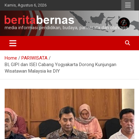
Skip
Kamis, Agustus 6, 2026
to
content
media informasi pendidikan, budaya, pariwisata dan olahraga
Home
PARIWISATA
BI, GIPI dan ISEI Cabang Yogyakarta Dorong Kunjungan
Wisatawan Malaysia ke DIY