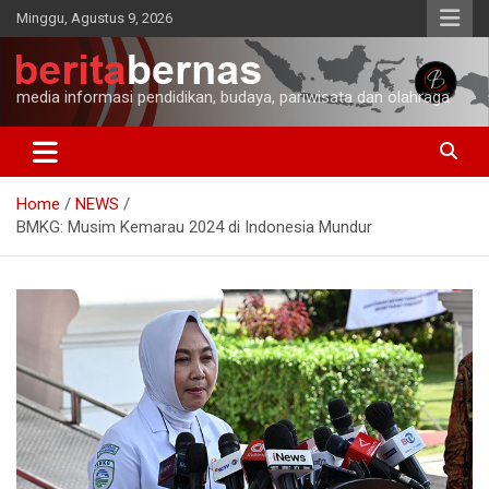
Skip
Minggu, Agustus 9, 2026
to
content
media informasi pendidikan, budaya, pariwisata dan olahraga
Home
NEWS
BMKG: Musim Kemarau 2024 di Indonesia Mundur