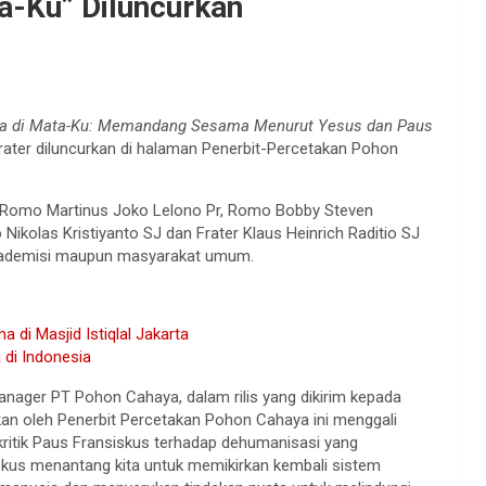
a-Ku” Diluncurkan
ga di Mata-Ku: Memandang Sesama Menurut Yesus dan Paus
rater diluncurkan di halaman Penerbit-Percetakan Pohon
i Romo Martinus Joko Lelono Pr, Romo Bobby Steven
olas Kristiyanto SJ dan Frater Klaus Heinrich Raditio SJ
k, akademisi maupun masyarakat umum.
di Masjid Istiqlal Jakarta
 di Indonesia
ager PT Pohon Cahaya, dalam rilis yang dikirim kepada
tkan oleh Penerbit Percetakan Pohon Cahaya ini menggali
ritik Paus Fransiskus terhadap dehumanisasi yang
skus menantang kita untuk memikirkan kembali sistem