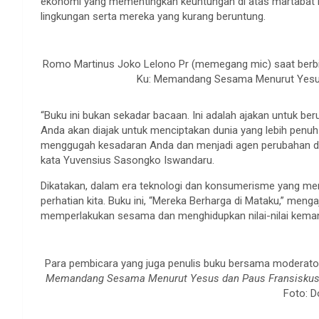
ekonomi yang mementingkan keuntungan di atas martabat 
lingkungan serta mereka yang kurang beruntung.
Romo Martinus Joko Lelono Pr (memegang mic) saat berbi
Ku: Memandang Sesama Menurut Yesus 
“Buku ini bukan sekadar bacaan. Ini adalah ajakan untuk 
Anda akan diajak untuk menciptakan dunia yang lebih penuh k
menggugah kesadaran Anda dan menjadi agen perubahan dala
kata Yuvensius Sasongko Iswandaru.
Dikatakan, dalam era teknologi dan konsumerisme yang me
perhatian kita. Buku ini, “Mereka Berharga di Mataku,” meng
memperlakukan sesama dan menghidupkan nilai-nilai kemanu
Para pembicara yang juga penulis buku bersama moderato
Memandang Sesama Menurut Yesus dan Paus Fransisku
Foto: D