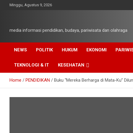
Skip
Minggu, Agustus 9, 2026
to
content
media informasi pendidikan, budaya, pariwisata dan olahraga
NEWS
POLITIK
HUKUM
EKONOMI
PARIWI
TEKNOLOGI & IT
KESEHATAN
Home
PENDIDIKAN
Buku “Mereka Berharga di Mata-Ku” Dilu