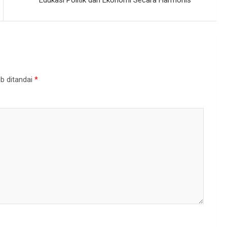
Edukasi Politik dan Ekonomi Secara Harmonis
b ditandai
*