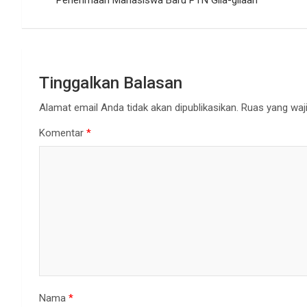
Penerimaan Mahasiswa Baru PTN Gila-gilaan
Tinggalkan Balasan
Alamat email Anda tidak akan dipublikasikan.
Ruas yang waji
Komentar
*
Nama
*