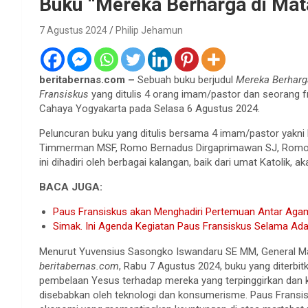
Buku “Mereka Berharga di Mat
7 Agustus 2024
Philip Jehamun
beritabernas.com –
Sebuah buku berjudul
Mereka Berhar
Fransiskus
yang ditulis 4 orang imam/pastor dan seorang f
Cahaya Yogyakarta pada Selasa 6 Agustus 2024.
Peluncuran buku yang ditulis bersama 4 imam/pastor yakn
Timmerman MSF, Romo Bernadus Dirgaprimawan SJ, Romo Nik
ini dihadiri oleh berbagai kalangan, baik dari umat Katoli
BACA JUGA:
Paus Fransiskus akan Menghadiri Pertemuan Antar Agama 
Simak. Ini Agenda Kegiatan Paus Fransiskus Selama Ada
Menurut Yuvensius Sasongko Iswandaru SE MM, General Man
beritabernas.com
, Rabu 7 Agustus 2024, buku yang diterbi
pembelaan Yesus terhadap mereka yang terpinggirkan dan k
disebabkan oleh teknologi dan konsumerisme. Paus Fransi