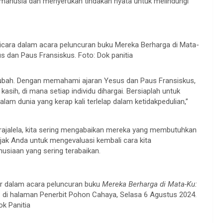
manusia dan menyerukan tindakan nyata untuk melindungi
cara dalam acara peluncuran buku Mereka Berharga di Mata-
dan Paus Fransiskus. Foto: Dok panitia
berubah. Dengan memahami ajaran Yesus dan Paus Fransiskus,
asih, di mana setiap individu dihargai. Bersiaplah untuk
m dunia yang kerap kali terlelap dalam ketidakpedulian,”
rajalela, kita sering mengabaikan mereka yang membutuhkan
ajak Anda untuk mengevaluasi kembali cara kita
siaan yang sering terabaikan.
r dalam acara peluncuran buku
Mereka Berharga di Mata-Ku:
s
di halaman Penerbit Pohon Cahaya, Selasa 6 Agustus 2024.
ok Panitia