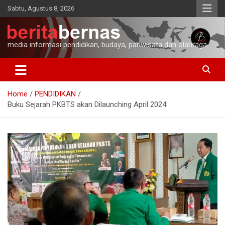
Skip
Sabtu, Agustus 8, 2026
to
content
media informasi pendidikan, budaya, pariwisata dan olahraga
Home
PENDIDIKAN
Buku Sejarah PKBTS akan Dilaunching April 2024