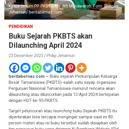
Ketua Umum PP PKBTS Ki r drh Munawaroh. Foto: Philipus
Jehamun/ beritabernas.com
PENDIDIKAN
Buku Sejarah PKBTS akan
Dilaunching April 2024
23 Desember 2023
Philip Jehamun
beritabernas.com –
Buku sejarah Perkumpulan Keluarga
Besar Tamansiswa (PKBTS)-salah satu sayap organisasi
Perguruan Nasional Tamansiswa-menurut rencana akan
dilaunching atau diluncurkan pada 13 April 2024 bertepatan
dengan HUT ke-95 PKBTS.
Target peluncuran atau
launching
buku Sejarah PKBTS itu
diperkirakan bisa tercapai mengingat sampai saat ini 80
persen materi atau isi buku tersebut sudah disiapkan oleh
tim penyusun buku yang dipimpin Ki Bambang Widodo SPd