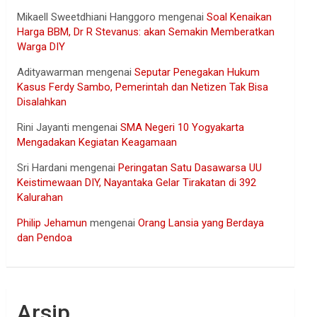
Mikaell Sweetdhiani Hanggoro
mengenai
Soal Kenaikan
Harga BBM, Dr R Stevanus: akan Semakin Memberatkan
Warga DIY
Adityawarman
mengenai
Seputar Penegakan Hukum
Kasus Ferdy Sambo, Pemerintah dan Netizen Tak Bisa
Disalahkan
Rini Jayanti
mengenai
SMA Negeri 10 Yogyakarta
Mengadakan Kegiatan Keagamaan
Sri Hardani
mengenai
Peringatan Satu Dasawarsa UU
Keistimewaan DIY, Nayantaka Gelar Tirakatan di 392
Kalurahan
Philip Jehamun
mengenai
Orang Lansia yang Berdaya
dan Pendoa
Arsip