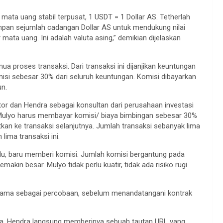
ta uang stabil terpusat, 1 USDT = 1 Dollar AS. Tetherlah
mpan sejumlah cadangan Dollar AS untuk mendukung nilai
mata uang. Ini adalah valuta asing,” demikian dijelaskan
 proses transaksi. Dari transaksi ini dijanjikan keuntungan
si sebesar 30% dari seluruh keuntungan. Komisi dibayarkan
un.
or dan Hendra sebagai konsultan dari perusahaan investasi
, Mulyo harus membayar komisi/ biaya bimbingan sebesar 30%
tkan ke transaksi selanjutnya. Jumlah transaksi sebanyak lima
 lima transaksi ini.
ulu, baru memberi komisi. Jumlah komisi bergantung pada
kin besar. Mulyo tidak perlu kuatir, tidak ada risiko rugi
ertama sebagai percobaan, sebelum menandatangani kontrak
dra. Hendra langsung memberinya sebuah tautan URL yang