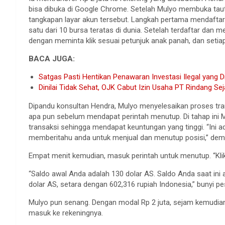
bisa dibuka di Google Chrome. Setelah Mulyo membuka tau
tangkapan layar akun tersebut. Langkah pertama mendaftar d
satu dari 10 bursa teratas di dunia. Setelah terdaftar da
dengan meminta klik sesuai petunjuk anak panah, dan setiap
BACA JUGA:
Satgas Pasti Hentikan Penawaran Investasi Ilegal yang D
Dinilai Tidak Sehat, OJK Cabut Izin Usaha PT Rindang Se
Dipandu konsultan Hendra, Mulyo menyelesaikan proses trans
apa pun sebelum mendapat perintah menutup. Di tahap ini
transaksi sehingga mendapat keuntungan yang tinggi. “Ini ad
memberitahu anda untuk menjual dan menutup posisi,” demi
Empat menit kemudian, masuk perintah untuk menutup. “Klik m
“Saldo awal Anda adalah 130 dolar AS. Saldo Anda saat ini 
dolar AS, setara dengan 602,316 rupiah Indonesia,” bunyi 
Mulyo pun senang. Dengan modal Rp 2 juta, sejam kemudian 
masuk ke rekeningnya.