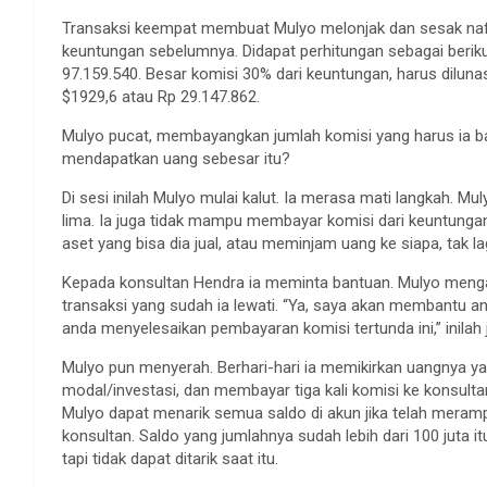
Transaksi keempat membuat Mulyo melonjak dan sesak nafas
keuntungan sebelumnya. Didapat perhitungan sebagai berikut
97.159.540. Besar komisi 30% dari keuntungan, harus dilunas
$1929,6 atau Rp 29.147.862.
Mulyo pucat, membayangkan jumlah komisi yang harus ia bay
mendapatkan uang sebesar itu?
Di sesi inilah Mulyo mulai kalut. Ia merasa mati langkah. M
lima. Ia juga tidak mampu membayar komisi dari keuntungan
aset yang bisa dia jual, atau meminjam uang ke siapa, tak la
Kepada konsultan Hendra ia meminta bantuan. Mulyo mengaj
transaksi yang sudah ia lewati. “Ya, saya akan membantu a
anda menyelesaikan pembayaran komisi tertunda ini,” inilah 
Mulyo pun menyerah. Berhari-hari ia memikirkan uangnya ya
modal/investasi, dan membayar tiga kali komisi ke konsulta
Mulyo dapat menarik semua saldo di akun jika telah meram
konsultan. Saldo yang jumlahnya sudah lebih dari 100 juta 
tapi tidak dapat ditarik saat itu.