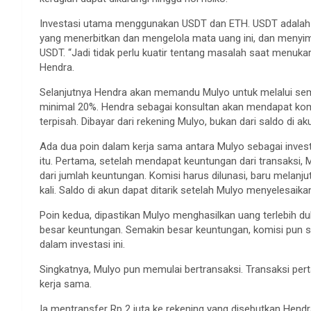
Investasi utama menggunakan USDT dan ETH. USDT adalah ma
yang menerbitkan dan mengelola mata uang ini, dan menyi
USDT. “Jadi tidak perlu kuatir tentang masalah saat menukar 
Hendra.
Selanjutnya Hendra akan memandu Mulyo untuk melalui semua
minimal 20%. Hendra sebagai konsultan akan mendapat komi
terpisah. Dibayar dari rekening Mulyo, bukan dari saldo di ak
Ada dua poin dalam kerja sama antara Mulyo sebagai invest
itu. Pertama, setelah mendapat keuntungan dari transaksi
dari jumlah keuntungan. Komisi harus dilunasi, baru melanju
kali. Saldo di akun dapat ditarik setelah Mulyo menyelesaikan
Poin kedua, dipastikan Mulyo menghasilkan uang terlebih d
besar keuntungan. Semakin besar keuntungan, komisi pun sema
dalam investasi ini.
Singkatnya, Mulyo pun memulai bertransaksi. Transaksi p
kerja sama.
Ia mentransfer Rp 2 juta ke rekening yang disebutkan Hen