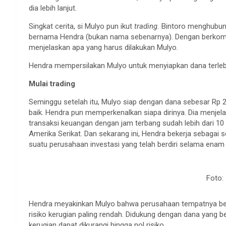
dia lebih lanjut.
Singkat cerita, si Mulyo pun ikut
trading.
Bintoro menghubun
bernama Hendra (bukan nama sebenarnya). Dengan berkomun
menjelaskan apa yang harus dilakukan Mulyo.
Hendra mempersilakan Mulyo untuk menyiapkan dana terlebi
Mulai trading
Seminggu setelah itu, Mulyo siap dengan dana sebesar Rp 
baik. Hendra pun memperkenalkan siapa dirinya. Dia menjel
transaksi keuangan dengan jam terbang sudah lebih dari 10 t
Amerika Serikat. Dan sekarang ini, Hendra bekerja sebagai s
suatu perusahaan investasi yang telah berdiri selama enam 
Foto: 
Hendra meyakinkan Mulyo bahwa perusahaan tempatnya ber
risiko kerugian paling rendah. Didukung dengan dana yang be
kerugian dapat dikurangi hingga nol risiko.