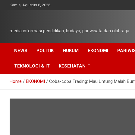
Skip
Kamis, Agustus 6, 2026
to
content
media informasi pendidikan, budaya, pariwisata dan olahraga
NEWS
POLITIK
HUKUM
EKONOMI
PARIWI
TEKNOLOGI & IT
KESEHATAN
Home
EKONOMI
Coba-coba Trading: Mau Untung Malah Bun