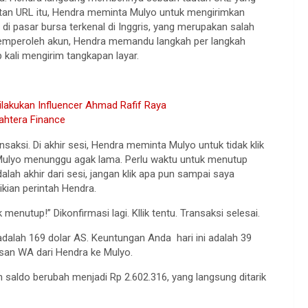
tan URL itu, Hendra meminta Mulyo untuk mengirimkan
i pasar bursa terkenal di Inggris, yang merupakan salah
n memperoleh akun, Hendra memandu langkah per langkah
 kali mengirim tangkapan layar.
ilakukan Influencer Ahmad Rafif Raya
jahtera Finance
aksi. Di akhir sesi, Hendra meminta Mulyo untuk tidak klik
 Mulyo menunggu agak lama. Perlu waktu untuk menutup
alah akhir dari sesi, jangan klik apa pun sampai saya
kian perintah Hendra.
enutup!” Dikonfirmasi lagi. Kllik tentu. Transaksi selesai.
adalah 169 dolar AS. Keuntungan Anda hari ini adalah 39
pesan WA dari Hendra ke Mulyo.
saldo berubah menjadi Rp 2.602.316, yang langsung ditarik