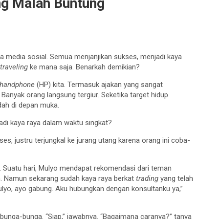
ng Malah Buntung
ia media sosial. Semua menjanjikan sukses, menjadi kaya
traveling
ke mana saja. Benarkah demikian?
handphone
(HP) kita. Termasuk ajakan yang sangat
.
Banyak orang langsung tergiur. Seketika target hidup
dah di depan muka.
di kaya raya dalam waktu singkat?
ukses, justru terjungkal ke jurang utang karena orang ini coba-
 Suatu hari, Mulyo mendapat rekomendasi dari teman
sah. Namun sekarang sudah kaya raya berkat
trading
yang telah
 Mulyo, ayo gabung. Aku hubungkan dengan konsultanku ya,”
rbunga-bunga. “Siap,” jawabnya. “Bagaimana caranya?” tanya