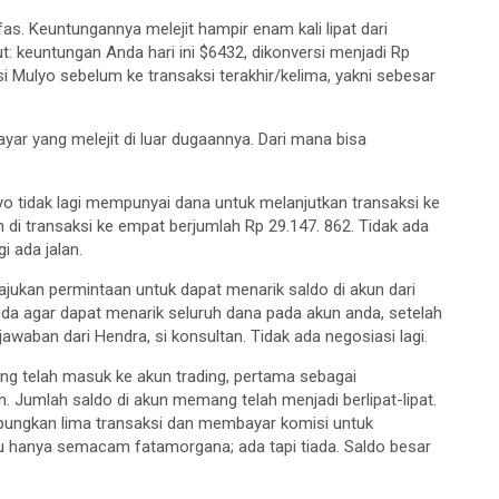
. Keuntungannya melejit hampir enam kali lipat dari
: keuntungan Anda hari ini $6432, dikonversi menjadi Rp
i Mulyo sebelum ke transaksi terakhir/kelima, yakni sebesar
ar yang melejit di luar dugaannya. Dari mana bisa
ulyo tidak lagi mempunyai dana untuk melanjutkan transaksi ke
 di transaksi ke empat berjumlah Rp 29.147. 862. Tidak ada
gi ada jalan.
ukan permintaan untuk dapat menarik saldo di akun dari
nda agar dapat menarik seluruh dana pada akun anda, setelah
jawaban dari Hendra, si konsultan. Tidak ada negosiasi lagi.
ng telah masuk ke akun trading, pertama sebagai
n. Jumlah saldo di akun memang telah menjadi berlipat-lipat.
pungkan lima transaksi dan membayar komisi untuk
itu hanya semacam fatamorgana; ada tapi tiada. Saldo besar