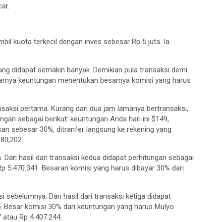
ar.
l kuota terkecil dengan inves sebesar Rp 5 juta. Ia
 yang didapat semakin banyak. Demikian pula transaksi demi
sarnya keuntungan menentukan besarnya komisi yang harus
saksi pertama. Kurang dari dua jam lamanya bertransaksi,
ngan sebagai berikut: keuntungan Anda hari ini $149,
kan sebesar 30%, ditranfer langsung ke rekening yang
680,202.
Dan hasil dari transaksi kedua didapat perhitungan sebagai
Rp 5.470.341. Besaran komisi yang harus dibayar 30% dari
i sebelumnya. Dan hasil dari transaksi ketiga didapat
5. Besar komisi 30% dari keuntungan yang harus Mulyo
 atau Rp 4.407.244.