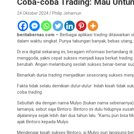
Coba-coba Trading: Mau Untu
24 Oktober 2024
Philip Jehamun
beritabernas.com –
Berbagai aplikasi
trading
ditawarkan v
dalam waktu singkat. Punya tabungan banyak, bebas utang,
Di era digital sekarang ini, beragam informasi bertandang di
menggoda, yakni cepat sukses menjadi kaya berkat
trading
berubah. Angan melambung seolah sukses benar-benar su
Benarkah dunia
trading
menjadikan seseorang sukses menja
Fakta tidak selalu demikian
dulur-dulur
. Inilah kisah tidak s
coba
trading.
Sebutlah dia dengan nama Mulyo (bukan nama sebenarnya).
lamanya, sebut saja Bintoro. Bintoro ini dulu hidupnya su
dijalaninya sejak lebih dari dua tahun lalu. “Kamu pun bisa
ajak Bintoro kepada Mulyo.
Mendengar kisah sukses Bintoro, si Mulyo pun langsung be