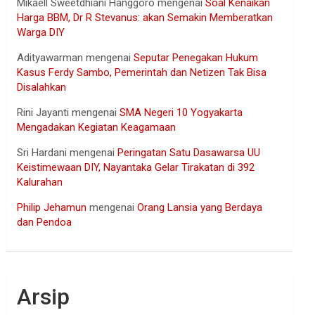
Mikaell Sweetdhiani Hanggoro
mengenai
Soal Kenaikan
Harga BBM, Dr R Stevanus: akan Semakin Memberatkan
Warga DIY
Adityawarman
mengenai
Seputar Penegakan Hukum
Kasus Ferdy Sambo, Pemerintah dan Netizen Tak Bisa
Disalahkan
Rini Jayanti
mengenai
SMA Negeri 10 Yogyakarta
Mengadakan Kegiatan Keagamaan
Sri Hardani
mengenai
Peringatan Satu Dasawarsa UU
Keistimewaan DIY, Nayantaka Gelar Tirakatan di 392
Kalurahan
Philip Jehamun
mengenai
Orang Lansia yang Berdaya
dan Pendoa
Arsip