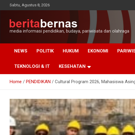
Skip
Sabtu, Agustus 8, 2026
to
content
media informasi pendidikan, budaya, pariwisata dan olahraga
NEWS
POLITIK
HUKUM
EKONOMI
PARIWI
TEKNOLOGI & IT
KESEHATAN
Home
PENDIDIKAN
Cultural Program 2026, Mahasiswa Asing