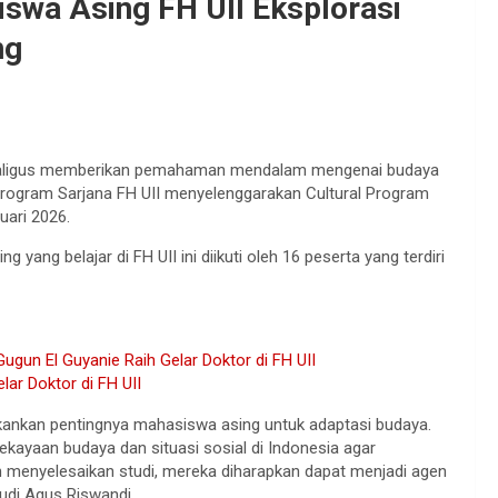
swa Asing FH UII Eksplorasi
ng
aligus memberikan pemahaman mendalam mengenai budaya
Program Sarjana FH UII menyelenggarakan Cultural Program
uari 2026.
ang belajar di FH UII ini diikuti oleh 16 peserta yang terdiri
Gugun El Guyanie Raih Gelar Doktor di FH UII
ar Doktor di FH UII
kankan pentingnya mahasiswa asing untuk adaptasi budaya.
kayaan budaya dan situasi sosial di Indonesia agar
 menyelesaikan studi, mereka diharapkan dapat menjadi agen
Budi Agus Riswandi.