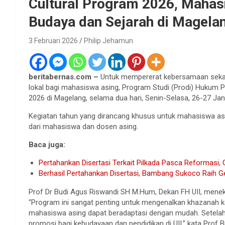
Cultural Program 2026, Mahasi
Budaya dan Sejarah di Magela
3 Februari 2026
Philip Jehamun
beritabernas.com –
Untuk mempererat kebersamaan sek
lokal bagi mahasiswa asing, Program Studi (Prodi) Hukum 
2026 di Magelang, selama dua hari, Senin-Selasa, 26-27 Jan
Kegiatan tahun yang dirancang khusus untuk mahasiswa asing y
dari mahasiswa dan dosen asing.
Baca juga:
Pertahankan Disertasi Terkait Pilkada Pasca Reformasi, 
Berhasil Pertahankan Disertasi, Bambang Sukoco Raih Gel
Prof Dr Budi Agus Riswandi SH M.Hum, Dekan FH UII, mene
“Program ini sangat penting untuk mengenalkan khazanah ke
mahasiswa asing dapat beradaptasi dengan mudah. Setelah
promosi bagi kebudayaan dan pendidikan di UII,” kata Prof 