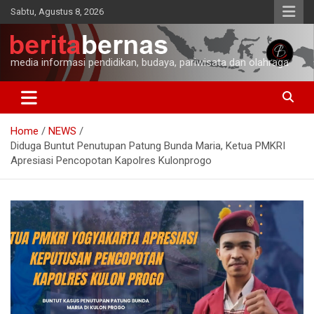
Skip
Sabtu, Agustus 8, 2026
to
content
media informasi pendidikan, budaya, pariwisata dan olahraga
Home
NEWS
Diduga Buntut Penutupan Patung Bunda Maria, Ketua PMKRI
Apresiasi Pencopotan Kapolres Kulonprogo