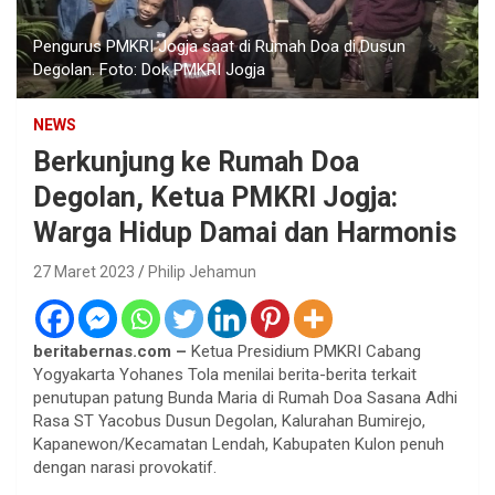
Pengurus PMKRI Jogja saat di Rumah Doa di Dusun
Degolan. Foto: Dok PMKRI Jogja
NEWS
Berkunjung ke Rumah Doa
Degolan, Ketua PMKRI Jogja:
Warga Hidup Damai dan Harmonis
27 Maret 2023
Philip Jehamun
beritabernas.com –
Ketua Presidium PMKRI Cabang
Yogyakarta Yohanes Tola menilai berita-berita terkait
penutupan patung Bunda Maria di Rumah Doa Sasana Adhi
Rasa ST Yacobus Dusun Degolan, Kalurahan Bumirejo,
Kapanewon/Kecamatan Lendah, Kabupaten Kulon penuh
dengan narasi provokatif.