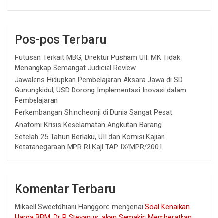
Pos-pos Terbaru
Putusan Terkait MBG, Direktur Pusham UII: MK Tidak
Menangkap Semangat Judicial Review
Jawalens Hidupkan Pembelajaran Aksara Jawa di SD
Gunungkidul, USD Dorong Implementasi Inovasi dalam
Pembelajaran
Perkembangan Shincheonji di Dunia Sangat Pesat
Anatomi Krisis Keselamatan Angkutan Barang
Setelah 25 Tahun Berlaku, UII dan Komisi Kajian
Ketatanegaraan MPR RI Kaji TAP IX/MPR/2001
Komentar Terbaru
Mikaell Sweetdhiani Hanggoro
mengenai
Soal Kenaikan
Harga BBM, Dr R Stevanus: akan Semakin Memberatkan