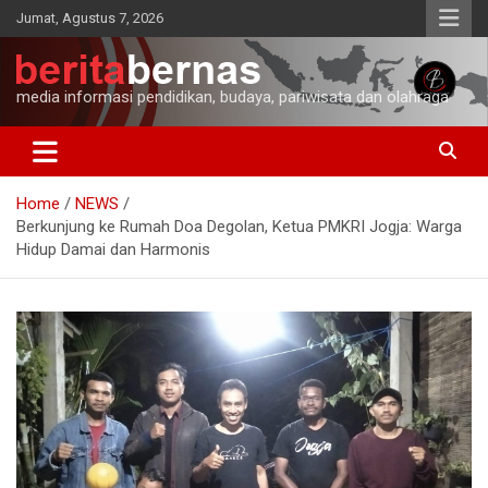
Skip
Jumat, Agustus 7, 2026
to
content
media informasi pendidikan, budaya, pariwisata dan olahraga
Home
NEWS
Berkunjung ke Rumah Doa Degolan, Ketua PMKRI Jogja: Warga
Hidup Damai dan Harmonis