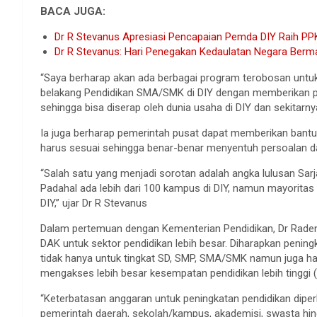
BACA JUGA:
Dr R Stevanus Apresiasi Pencapaian Pemda DIY Raih P
Dr R Stevanus: Hari Penegakan Kedaulatan Negara Berm
“Saya berharap akan ada berbagai program terobosan untu
belakang Pendidikan SMA/SMK di DIY dengan memberikan pe
sehingga bisa diserap oleh dunia usaha di DIY dan sekitarny
Ia juga berharap pemerintah pusat dapat memberikan bantua
harus sesuai sehingga benar-benar menyentuh persoalan dan
“Salah satu yang menjadi sorotan adalah angka lulusan Sarjan
Padahal ada lebih dari 100 kampus di DIY, namun mayoritas
DIY,” ujar Dr R Stevanus
Dalam pertemuan dengan Kementerian Pendidikan, Dr Rade
DAK untuk sektor pendidikan lebih besar. Diharapkan penin
tidak hanya untuk tingkat SD, SMP, SMA/SMK namun juga h
mengakses lebih besar kesempatan pendidikan lebih tinggi (
“Keterbatasan anggaran untuk peningkatan pendidikan dipe
pemerintah daerah, sekolah/kampus, akademisi, swasta hing