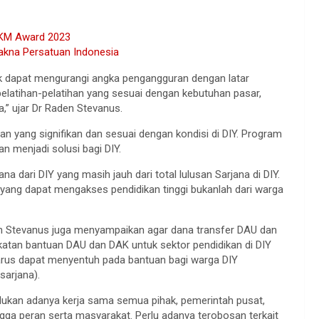
PKM Award 2023
akna Persatuan Indonesia
k dapat mengurangi angka pengangguran dengan latar
latihan-pelatihan yang sesuai dengan kebutuhan pasar,
a,” ujar Dr Raden Stevanus.
n yang signifikan dan sesuai dengan kondisi di DIY. Program
 menjadi solusi bagi DIY.
a dari DIY yang masih jauh dari total lulusan Sarjana di DIY.
 yang dapat mengakses pendidikan tinggi bukanlah dari warga
n Stevanus juga menyampaikan agar dana transfer DAU dan
gkatan bantuan DAU dan DAK untuk sektor pendidikan di DIY
arus dapat menyentuh pada bantuan bagi warga DIY
sarjana).
rlukan adanya kerja sama semua pihak, pemerintah pusat,
ga peran serta masyarakat. Perlu adanya terobosan terkait