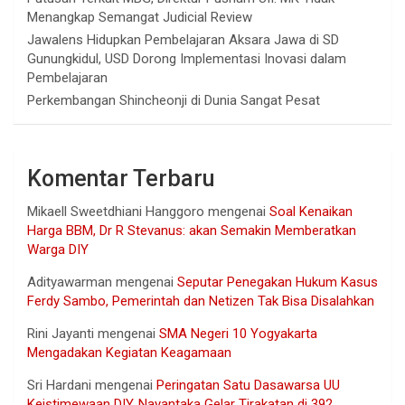
Menangkap Semangat Judicial Review
Jawalens Hidupkan Pembelajaran Aksara Jawa di SD
Gunungkidul, USD Dorong Implementasi Inovasi dalam
Pembelajaran
Perkembangan Shincheonji di Dunia Sangat Pesat
Komentar Terbaru
Mikaell Sweetdhiani Hanggoro
mengenai
Soal Kenaikan
Harga BBM, Dr R Stevanus: akan Semakin Memberatkan
Warga DIY
Adityawarman
mengenai
Seputar Penegakan Hukum Kasus
Ferdy Sambo, Pemerintah dan Netizen Tak Bisa Disalahkan
Rini Jayanti
mengenai
SMA Negeri 10 Yogyakarta
Mengadakan Kegiatan Keagamaan
Sri Hardani
mengenai
Peringatan Satu Dasawarsa UU
Keistimewaan DIY, Nayantaka Gelar Tirakatan di 392