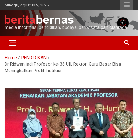
Skip
Minggu, Agustus 9, 2026
to
content
media informasi pendidikan, budaya, pariwisata dan olahraga
Home
PENDIDIKAN
Dr Ridwan jadi Profesor ke-38 UII, Rektor: Guru Besar Bisa
Meningkatkan Profil Institusi