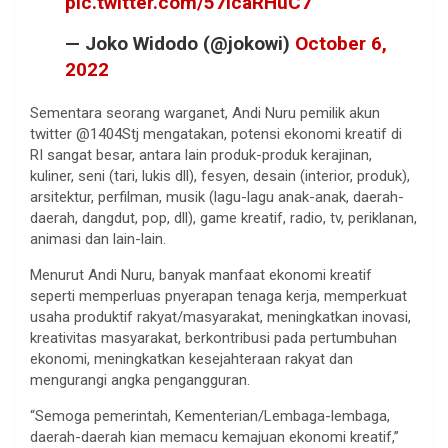
pic.twitter.com/57icaRHuC7
— Joko Widodo (@jokowi)
October 6,
2022
Sementara seorang warganet, Andi Nuru pemilik akun
twitter @1404Stj mengatakan, potensi ekonomi kreatif di
RI sangat besar, antara lain produk-produk kerajinan,
kuliner, seni (tari, lukis dll), fesyen, desain (interior, produk),
arsitektur, perfilman, musik (lagu-lagu anak-anak, daerah-
daerah, dangdut, pop, dll), game kreatif, radio, tv, periklanan,
animasi dan lain-lain.
Menurut Andi Nuru, banyak manfaat ekonomi kreatif
seperti memperluas pnyerapan tenaga kerja, memperkuat
usaha produktif rakyat/masyarakat, meningkatkan inovasi,
kreativitas masyarakat, berkontribusi pada pertumbuhan
ekonomi, meningkatkan kesejahteraan rakyat dan
mengurangi angka pengangguran.
“Semoga pemerintah, Kementerian/Lembaga-lembaga,
daerah-daerah kian memacu kemajuan ekonomi kreatif,”