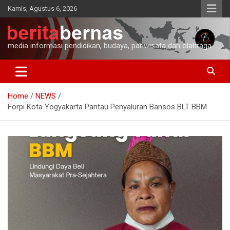
Skip
Kamis, Agustus 6, 2026
to
content
media informasi pendidikan, budaya, pariwisata dan olahraga
Home
NEWS
Forpi Kota Yogyakarta Pantau Penyaluran Bansos BLT BBM