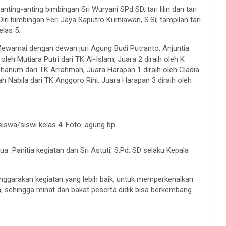
anting-anting bimbingan Sri Wuryani SPd SD, tari lilin dan tari
Diri bimbingan Feri Jaya Saputro Kurniawan, S.Si, tampilan tari
elas 5.
ewarnai dengan dewan juri Agung Budi Putranto, Anjuntia
 oleh Mutiara Putri dari TK Al-Islam, Juara 2 diraih oleh K
 Shanum dari TK Arrahmah, Juara Harapan 1 diraih oleh Cladia
ah Nabila dari TK Anggoro Rini, Juara Harapan 3 diraih oleh
iswa/siswi kelas 4. Foto: agung bp
a Panitia kegiatan dan Sri Astuti, S.Pd. SD selaku Kepala
nggarakan kegiatan yang lebih baik, untuk memperkenalkan
da, sehingga minat dan bakat peserta didik bisa berkembang