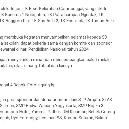
k kategori TK B se-Kelurahan Caturtunggal, yang diikuti
 TK Kusuma 1 Nologaten, TK Putra harapan Ngentak, TK
K Anggoro Rini, TK Sari Asih 2, TK Fastrack, TK Tumus Asih
 yang membuka kegiatan menyampaikan selamat kepada SD
pala sekolah, dapat bekerja sama dengan komite dan sponsor
warnai di hari Pendidikan Nasional tahun 2024.
dapat menyalurkan minat dan mengembangkan bakat melalui
k tari, silat, renang, futsal dan lainnya.
nggal 4 Depok. Foto: agung bp
ungan para sponsor dan donatur antara lain STP Ampta, STAK
D Sleman, SMP Budya Wacana Yogyakarta, SMP Bopkri 3
oemarsono Hotel, Yammie Pathuk, RM Kinantan, Bebek Goreng
l Teguh, Ryo Fotocopy, Lesehan SS, Kumon Seturan, Bakso