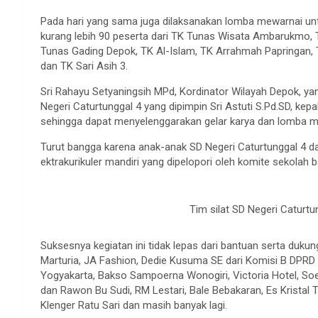
Pada hari yang sama juga dilaksanakan lomba mewarnai untu
kurang lebih 90 peserta dari TK Tunas Wisata Ambarukmo,
Tunas Gading Depok, TK Al-Islam, TK Arrahmah Papringan, T
dan TK Sari Asih 3.
Sri Rahayu Setyaningsih MPd, Kordinator Wilayah Depok,
Negeri Caturtunggal 4 yang dipimpin Sri Astuti S.Pd.SD, ke
sehingga dapat menyelenggarakan gelar karya dan lomba me
Turut bangga karena anak-anak SD Negeri Caturtunggal 4 
ektrakurikuler mandiri yang dipelopori oleh komite sekolah bai
Tim silat SD Negeri Caturtu
Suksesnya kegiatan ini tidak lepas dari bantuan serta duk
Marturia, JA Fashion, Dedie Kusuma SE dari Komisi B DPR
Yogyakarta, Bakso Sampoerna Wonogiri, Victoria Hotel, S
dan Rawon Bu Sudi, RM Lestari, Bale Bebakaran, Es Krista
Klenger Ratu Sari dan masih banyak lagi.