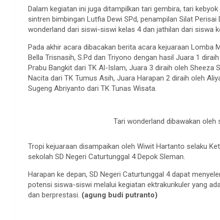
Dalam kegiatan ini juga ditampilkan tari gembira, tari kebyok 
sintren bimbingan Lutfia Dewi SPd, penampilan Silat Perisai 
wonderland dari siswi-siswi kelas 4 dan jathilan dari siswa k
Pada akhir acara dibacakan berita acara kejuaraan Lomba M
Bella Trisnasih, S.Pd dan Triyono dengan hasil Juara 1 diraih
Prabu Bangkit dari TK Al-Islam, Juara 3 diraih oleh Sheeza
Nacita dari TK Tumus Asih, Juara Harapan 2 diraih oleh Aliy
Sugeng Abriyanto dari TK Tunas Wisata.
Tari wonderland dibawakan oleh s
Tropi kejuaraan disampaikan oleh Wiwit Hartanto selaku Ketu
sekolah SD Negeri Caturtunggal 4 Depok Sleman.
Harapan ke depan, SD Negeri Caturtunggal 4 dapat menyele
potensi siswa-siswi melalui kegiatan ektrakurikuler yang a
dan berprestasi.
(agung budi putranto)