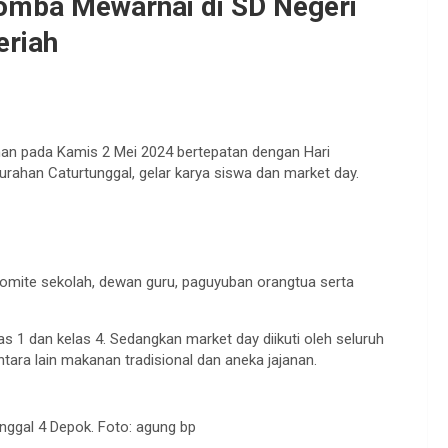
Lomba Mewarnai di SD Negeri
eriah
man pada Kamis 2 Mei 2024 bertepatan dengan Hari
rahan Caturtunggal, gelar karya siswa dan market day.
 komite sekolah, dewan guru, paguyuban orangtua serta
s 1 dan kelas 4. Sedangkan market day diikuti oleh seluruh
ntara lain makanan tradisional dan aneka jajanan.
nggal 4 Depok. Foto: agung bp