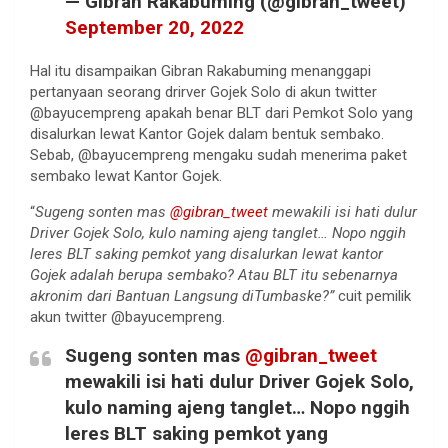
— Gibran Rakabuming (@gibran_tweet)
September 20, 2022
Hal itu disampaikan Gibran Rakabuming menanggapi
pertanyaan seorang drirver Gojek Solo di akun twitter
@bayucempreng apakah benar BLT dari Pemkot Solo yang
disalurkan lewat Kantor Gojek dalam bentuk sembako.
Sebab, @bayucempreng mengaku sudah menerima paket
sembako lewat Kantor Gojek.
“
Sugeng sonten mas
@gibran_tweet
mewakili isi hati dulur
Driver Gojek Solo, kulo naming ajeng tanglet… Nopo nggih
leres BLT saking pemkot yang disalurkan lewat kantor
Gojek adalah berupa sembako? Atau BLT itu sebenarnya
akronim dari Bantuan Langsung diTumbaske?”
cuit pemilik
akun twitter @bayucempreng.
Sugeng sonten mas
@gibran_tweet
mewakili isi hati dulur Driver Gojek Solo,
kulo naming ajeng tanglet… Nopo nggih
leres BLT saking pemkot yang