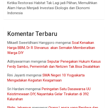
Ketika Restorasi Habitat Tak Lagi jadi Pilihan, Memulihkan
Alam Harus Menjadi Investasi Ekologis dan Ekonomi
Indonesia
Komentar Terbaru
Mikaell Sweetdhiani Hanggoro
mengenai
Soal Kenaikan
Harga BBM, Dr R Stevanus: akan Semakin Memberatkan
Warga DIY
Adityawarman
mengenai
Seputar Penegakan Hukum Kasus
Ferdy Sambo, Pemerintah dan Netizen Tak Bisa Disalahkan
Rini Jayanti
mengenai
SMA Negeri 10 Yogyakarta
Mengadakan Kegiatan Keagamaan
Sri Hardani
mengenai
Peringatan Satu Dasawarsa UU
Keistimewaan DIY, Nayantaka Gelar Tirakatan di 392
Kalurahan
Philip Jehamun
mengenai
Orang Lansia yang Berdaya dan