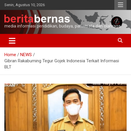
Skip
Senin, Agustus 10, 2026
to
content
media informasi pendidikan, budaya, pariwisata dan olahraga
Home
NEWS
Gibran Rakabuming Tegur Gojek Indonesia Terkait Informasi
BLT