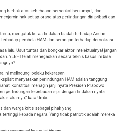
ang berhak atas kebebasan berserikat,berkumpul, dan
enjamin hak setiap orang atas perlindungan diri pribadi dan
tama, mengutuk keras tindakan biadab terhadap Andrie
ana terhadap pembela HAM dan serangan terhadap demokrasi.
a lalu. Usut tuntas dan bongkar aktor intelektualnya! jangan
edan. YLBHI telah menegaskan secara teknis kasus ini bisa
langnya?
a ini melindungi pelaku kekerasan
eksplisit menyatakan perlindungan HAM adalah tanggung
anati konstitusi menagih janji nyata Presiden Prabowo
en perlindungan kebebasan sipil dengan tindakan nyata.
akar-akarnya,” kata Umbu.
 dan warga kritis sebagai pihak yang
nta tertinggi kepada negara. Yang tidak patriotik adalah mereka
rsatu mengawal kasus ini hingga