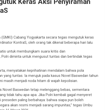
utuk Keras Aksi Penyiraman
raS
a (GMKI) Cabang Yogyakarta secara tegas mengutuk keras
dinator KontraS, oleh orang tak dikenal beberapa hari lalu.
matis untuk membungkam suara kritis dan
 Polri diminta untuk mengusut tuntas dan bertindak tegas
rta, menyatakan keprihatinan mendalam bahwa pola
ian yang tuntas. Ia merujuk pada kasus Novel Baswedan tahun
i masih menjadi noda hitam di wajah kepolisian.
asus Novel Baswedan tetap melenggang bebas, sementara
ng tidak tahu apa-apa. Jika Polri kembali gagal menyeret
di preseden paling berbahaya: bahwa siapa pun boleh
 Negara akan resmi menjadi sarang impunitas,” tegas Umbu