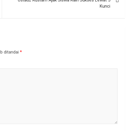
Ustadz Rustam Ajak Siswa Raih Sukses Lewat 5
Kunci
b ditandai
*