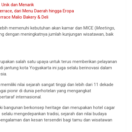
 Unik dan Menarik
Terrace, dari Menu Daerah hingga Eropa
race Malio Bakery & Deli
t lebih memenuhi kebutuhan akan kamar dan MICE (
Meetings,
iring dengan meningkatnya jumlah kunjungan wisatawan, baik
upakan salah satu upaya untuk terus memberikan pelayanan
i jantung kota Yogyakarta ini juga selalu berinovasi dalam
sia.
memiliki nilai sejarah sangat tinggi dan lebih dari 11 dekade
gai pionir di dunia perhotelan yang mengangkat
rtaraf internasional.
iki bangunan berkonsep heritage dan merupakan hotel cagar
 selalu mengedepankan tradisi, sejarah dan nilai budaya
engalaman dan kesan tersendiri bagi tamu dan wisatawan