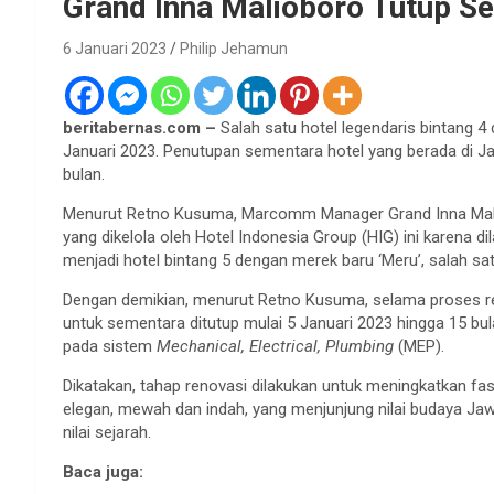
Grand Inna Malioboro Tutup S
6 Januari 2023
Philip Jehamun
beritabernas.com –
Salah satu hotel legendaris bintang 4
Januari 2023. Penutupan sementara hotel yang berada di Ja
bulan.
Menurut Retno Kusuma, Marcomm Manager Grand Inna Mali
yang dikelola oleh Hotel Indonesia Group (HIG) ini karena d
menjadi hotel bintang 5 dengan merek baru ‘Meru’, salah sat
Dengan demikian, menurut Retno Kusuma, selama proses ren
untuk sementara ditutup mulai 5 Januari 2023 hingga 15 b
pada sistem
Mechanical, Electrical, Plumbing
(MEP).
Dikatakan, tahap renovasi dilakukan untuk meningkatkan fasi
elegan, mewah dan indah, yang menjunjung nilai budaya J
nilai sejarah.
Baca juga: