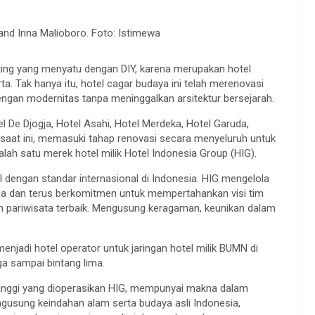
nd Inna Malioboro. Foto: Istimewa
nting yang menyatu dengan DIY, karena merupakan hotel
ta. Tak hanya itu, hotel cagar budaya ini telah merenovasi
ngan modernitas tanpa meninggalkan arsitektur bersejarah.
 De Djogja, Hotel Asahi, Hotel Merdeka, Hotel Garuda,
 saat ini, memasuki tahap renovasi secara menyeluruh untuk
alah satu merek hotel milik Hotel Indonesia Group (HIG).
l dengan standar internasional di Indonesia. HIG mengelola
sia dan terus berkomitmen untuk mempertahankan visi tim
n pariwisata terbaik. Mengusung keragaman, keunikan dalam
adi hotel operator untuk jaringan hotel milik BUMN di
iga sampai bintang lima.
rtinggi yang dioperasikan HIG, mempunyai makna dalam
gusung keindahan alam serta budaya asli Indonesia,