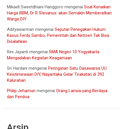
Mikaell Sweetdhiani Hanggoro
mengenai
Soal Kenaikan
Harga BBM, Dr R Stevanus: akan Semakin Memberatkan
Warga DIY
Adityawarman
mengenai
Seputar Penegakan Hukum
Kasus Ferdy Sambo, Pemerintah dan Netizen Tak Bisa
Disalahkan
Rini Jayanti
mengenai
SMA Negeri 10 Yogyakarta
Mengadakan Kegiatan Keagamaan
Sri Hardani
mengenai
Peringatan Satu Dasawarsa UU
Keistimewaan DIY, Nayantaka Gelar Tirakatan di 392
Kalurahan
Philip Jehamun
mengenai
Orang Lansia yang Berdaya
dan Pendoa
Arsip