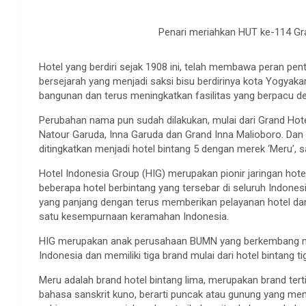
Penari meriahkan HUT ke-114 Gra
Hotel yang berdiri sejak 1908 ini, telah membawa peran pe
bersejarah yang menjadi saksi bisu berdirinya kota Yogyakar
bangunan dan terus meningkatkan fasilitas yang berpacu de
Perubahan nama pun sudah dilakukan, mulai dari Grand Hotel
Natour Garuda, Inna Garuda dan Grand Inna Malioboro. Dan
ditingkatkan menjadi hotel bintang 5 dengan merek ‘Meru’, s
Hotel Indonesia Group (HIG) merupakan pionir jaringan hote
beberapa hotel berbintang yang tersebar di seluruh Indone
yang panjang dengan terus memberikan pelayanan hotel da
satu kesempurnaan keramahan Indonesia.
HIG merupakan anak perusahaan BUMN yang berkembang menj
Indonesia dan memiliki tiga brand mulai dari hotel bintang t
Meru adalah brand hotel bintang lima, merupakan brand te
bahasa sanskrit kuno, berarti puncak atau gunung yang men