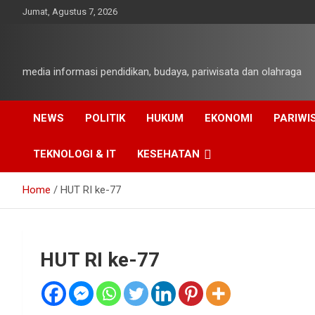
Skip
Jumat, Agustus 7, 2026
to
content
media informasi pendidikan, budaya, pariwisata dan olahraga
NEWS
POLITIK
HUKUM
EKONOMI
PARIWI
TEKNOLOGI & IT
KESEHATAN
Home
HUT RI ke-77
HUT RI ke-77