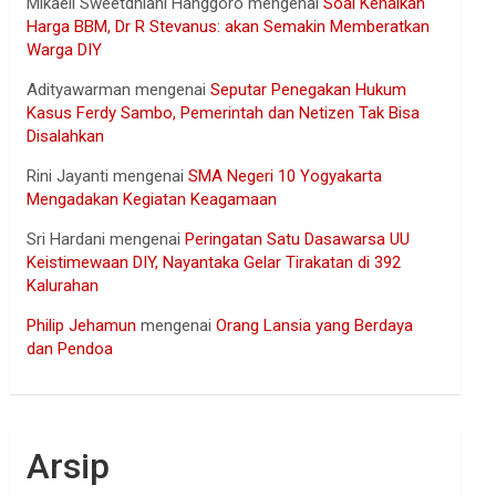
Mikaell Sweetdhiani Hanggoro
mengenai
Soal Kenaikan
Harga BBM, Dr R Stevanus: akan Semakin Memberatkan
Warga DIY
Adityawarman
mengenai
Seputar Penegakan Hukum
Kasus Ferdy Sambo, Pemerintah dan Netizen Tak Bisa
Disalahkan
Rini Jayanti
mengenai
SMA Negeri 10 Yogyakarta
Mengadakan Kegiatan Keagamaan
Sri Hardani
mengenai
Peringatan Satu Dasawarsa UU
Keistimewaan DIY, Nayantaka Gelar Tirakatan di 392
Kalurahan
Philip Jehamun
mengenai
Orang Lansia yang Berdaya
dan Pendoa
Arsip