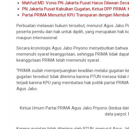
Mahfud MD: Vonis PN Jakarta Pusat Harus Dilawan Sec
PN Jakarta Pusat Kabulkan Gugatan, Ketua DPP PRIMA:
Partai PRIMA Menuntut KPU Transparan dengan Membuk
Perbuatan melawan hukum tersebut, menurut Agus Jabo Pr
peserta pemilu dan hak untuk dipilih, yang merupakan hak k
maupun internasional.
Secara kronologis Agus Jabo Priyono menyebutkan bahwa da
memenuhi syarat keanggotaan, sehingga PRIMA tidak dapat 
keanggotaan PRIMA telah memenuhi syarat.
“PRIMA sudah memperjuangkan keadilan melalui gugatan ke 
gugatan tersebut tidak diterima karena PTUN merasa tidak 
terjadi karena KPU yang membatasi hak politik partai PRIM
Agus Jabo.
Ketua Umum Partai PRIMA Agus Jabo Priyono (kedua dari k
data parpol.
Karena gugatan tidak diterima oleh PTUN, menurut Agus Jab