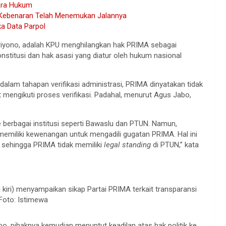
ara Hukum
 Kebenaran Telah Menemukan Jalannya
a Data Parpol
iyono, adalah KPU menghilangkan hak PRIMA sebagai
onstitusi dan hak asasi yang diatur oleh hukum nasional
lam tahapan verifikasi administrasi, PRIMA dinyatakan tidak
mengikuti proses verifikasi. Padahal, menurut Agus Jabo,
berbagai institusi seperti Bawaslu dan PTUN. Namun,
memiliki kewenangan untuk mengadili gugatan PRIMA. Hal ini
A sehingga PRIMA tidak memiliki
legal standing
di PTUN,” kata
iri) menyampaikan sikap Partai PRIMA terkait transparansi
 Foto: Istimewa
o, pihaknya kemudian menuntut keadilan atas hak politik ke