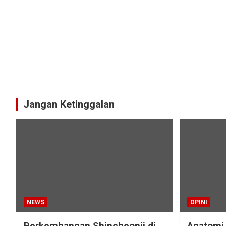
Jangan Ketinggalan
NEWS
OPINI
Perkembangan Shincheonji di
Anatomi 