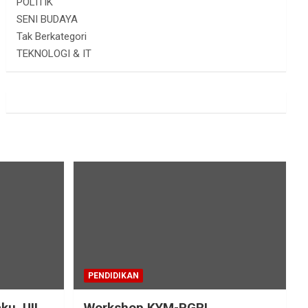
POLITIK
SENI BUDAYA
Tak Berkategori
TEKNOLOGI & IT
PENDIDIKAN
ku, UII
Workshop KYM-PGRI,