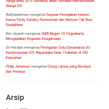
Harga BBM, Dr R Stevanus: akan Semakin Memberatkan
Warga DIY
Adityawarman
mengenai
Seputar Penegakan Hukum
Kasus Ferdy Sambo, Pemerintah dan Netizen Tak Bisa
Disalahkan
Rini Jayanti
mengenai
SMA Negeri 10 Yogyakarta
Mengadakan Kegiatan Keagamaan
Sri Hardani
mengenai
Peringatan Satu Dasawarsa UU
Keistimewaan DIY, Nayantaka Gelar Tirakatan di 392
Kalurahan
Philip Jehamun
mengenai
Orang Lansia yang Berdaya
dan Pendoa
Arsip