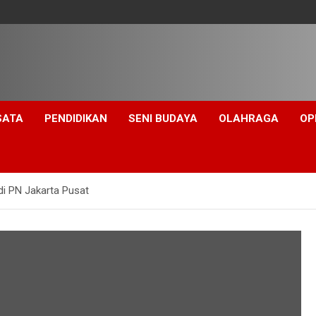
SATA
PENDIDIKAN
SENI BUDAYA
OLAHRAGA
OP
i PN Jakarta Pusat