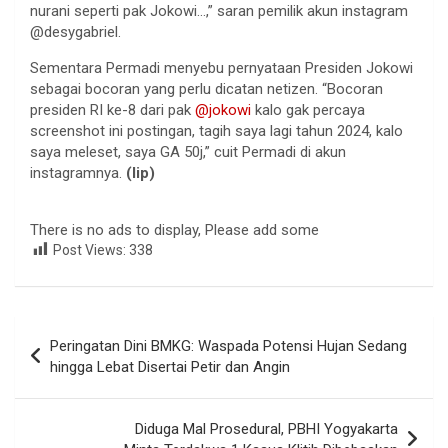
nurani seperti pak Jokowi…,” saran pemilik akun instagram
@desygabriel.
Sementara Permadi menyebu pernyataan Presiden Jokowi
sebagai bocoran yang perlu dicatan netizen. “Bocoran
presiden RI ke-8 dari pak
@jokowi
kalo gak percaya
screenshot ini postingan, tagih saya lagi tahun 2024, kalo
saya meleset, saya GA 50j,” cuit Permadi di akun
instagramnya.
(lip)
There is no ads to display, Please add some
Post Views:
338
Navigasi
Peringatan Dini BMKG: Waspada Potensi Hujan Sedang
pos
hingga Lebat Disertai Petir dan Angin
Diduga Mal Prosedural, PBHI Yogyakarta