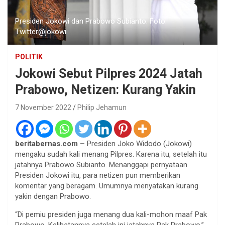
Presiden Jokowi dan Prabowo Subianto. Foto:
Twitter@jokowi
POLITIK
Jokowi Sebut Pilpres 2024 Jatah
Prabowo, Netizen: Kurang Yakin
7 November 2022
Philip Jehamun
beritabernas.com –
Presiden Joko Widodo (Jokowi)
mengaku sudah kali menang Pilpres. Karena itu, setelah itu
jatahnya Prabowo Subianto. Menanggapi pernyataan
Presiden Jokowi itu, para netizen pun memberikan
komentar yang beragam. Umumnya menyatakan kurang
yakin dengan Prabowo.
“Di pemiu presiden juga menang dua kali-mohon maaf Pak
Prabowo. Kelihatannya setelah ini jatahnya Pak Prabowo,”