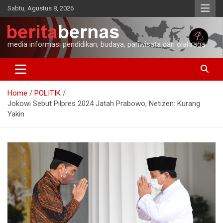
Skip
Sabtu, Agustus 8, 2026
to
content
media informasi pendidikan, budaya, pariwisata dan olahraga
Home
POLITIK
Jokowi Sebut Pilpres 2024 Jatah Prabowo, Netizen: Kurang
Yakin