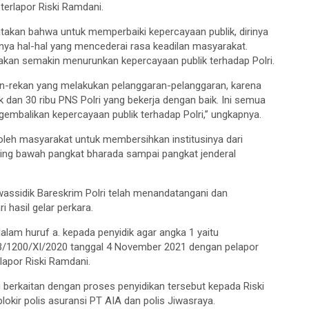
erlapor Riski Ramdani.
atakan bahwa untuk memperbaiki kepercayaan publik, dirinya
snya hal-hal yang mencederai rasa keadilan masyarakat.
 akan semakin menurunkan kepercayaan publik terhadap Polri.
n-rekan yang melakukan pelanggaran-pelanggaran, karena
k dan 30 ribu PNS Polri yang bekerja dengan baik. Ini semua
embalikan kepercayaan publik terhadap Polri,” ungkapnya.
u oleh masyarakat untuk membersihkan institusinya dari
aling bawah pangkat bharada sampai pangkat jenderal
wassidik Bareskrim Polri telah menandatangani dan
 hasil gelar perkara.
alam huruf a. kepada penyidik agar angka 1 yaitu
B/1200/XI/2020 tanggal 4 November 2021 dengan pelapor
lapor Riski Ramdani.
berkaitan dengan proses penyidikan tersebut kepada Riski
kir polis asuransi PT AIA dan polis Jiwasraya.