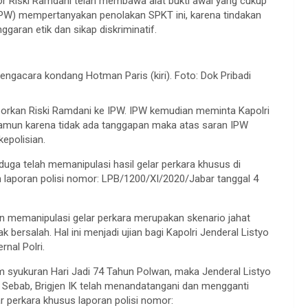
por Riski Ramdani telah membawa alat bukti awal yang cukup
PW) mempertanyakan penolakan SPKT ini, karena tindakan
garan etik dan sikap diskriminatif.
gacara kondang Hotman Paris (kiri). Foto: Dok Pribadi
porkan Riski Ramdani ke IPW. IPW kemudian meminta Kapolri
 Namun karena tidak ada tanggapan maka atas saran IPW
epolisian.
iduga telah memanipulasi hasil gelar perkara khusus di
 laporan polisi nomor: LPB/1200/XI/2020/Jabar tanggal 4
n memanipulasi gelar perkara merupakan skenario jahat
bersalah. Hal ini menjadi ujian bagi Kapolri Jenderal Listyo
nal Polri.
m syukuran Hari Jadi 74 Tahun Polwan, maka Jenderal Listyo
. Sebab, Brigjen IK telah menandatangani dan mengganti
r perkara khusus laporan polisi nomor: