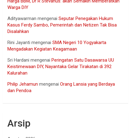
Harga BBM, Dr R Stevanus: akan Semakin Memberatkan
Warga DIY
Adityawarman
mengenai
Seputar Penegakan Hukum
Kasus Ferdy Sambo, Pemerintah dan Netizen Tak Bisa
Disalahkan
Rini Jayanti
mengenai
SMA Negeri 10 Yogyakarta
Mengadakan Kegiatan Keagamaan
Sri Hardani
mengenai
Peringatan Satu Dasawarsa UU
Keistimewaan DIY, Nayantaka Gelar Tirakatan di 392
Kalurahan
Philip Jehamun
mengenai
Orang Lansia yang Berdaya
dan Pendoa
Arsip