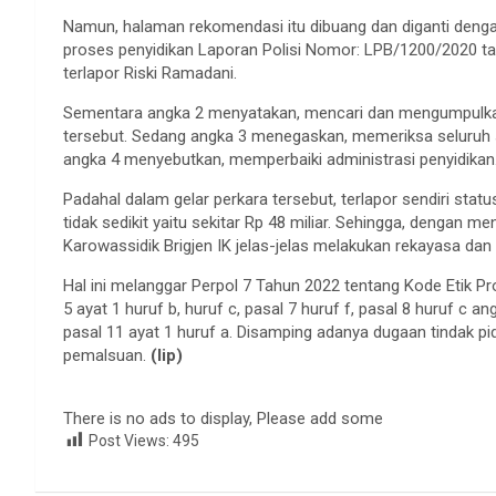
Namun, halaman rekomendasi itu dibuang dan diganti dengan
proses penyidikan Laporan Polisi Nomor: LPB/1200/2020 t
terlapor Riski Ramadani.
Sementara angka 2 menyatakan, mencari dan mengumpulkan 
tersebut. Sedang angka 3 menegaskan, memeriksa seluruh s
angka 4 menyebutkan, memperbaiki administrasi penyidikan
Padahal dalam gelar perkara tersebut, terlapor sendiri st
tidak sedikit yaitu sekitar Rp 48 miliar. Sehingga, dengan m
Karowassidik Brigjen IK jelas-jelas melakukan rekayasa dan 
Hal ini melanggar Perpol 7 Tahun 2022 tentang Kode Etik Pr
5 ayat 1 huruf b, huruf c, pasal 7 huruf f, pasal 8 huruf c an
pasal 11 ayat 1 huruf a. Disamping adanya dugaan tindak p
pemalsuan.
(lip)
There is no ads to display, Please add some
Post Views:
495