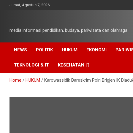
Skip
Jumat, Agustus 7, 2026
to
content
media informasi pendidikan, budaya, pariwisata dan olahraga
NEWS
POLITIK
HUKUM
EKONOMI
PARIWI
TEKNOLOGI & IT
KESEHATAN
Home
HUKUM
Karowassidik Bareskrim Polri Brigjen IK Diadu