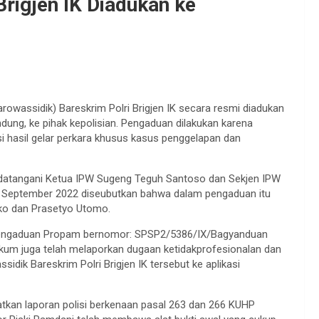
Brigjen IK Diadukan ke
owassidik) Bareskrim Polri Brigjen IK secara resmi diadukan
dung, ke pihak kepolisian. Pengaduan dilakukan karena
si hasil gelar perkara khusus kasus penggelapan dan
andatangani Ketua IPW Sugeng Teguh Santoso dan Sekjen IPW
September 2022 diseubutkan bahwa dalam pengaduan itu
ako dan Prasetyo Utomo.
 Pengaduan Propam bernomor: SPSP2/5386/IX/Bagyanduan
kum juga telah melaporkan dugaan ketidakprofesionalan dan
ik Bareskrim Polri Brigjen IK tersebut ke aplikasi
tkan laporan polisi berkenaan pasal 263 dan 266 KUHP