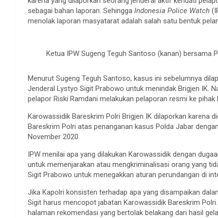
karena yang dilaporkan seorang jenderal aktif kendati pela
sebagai bahan laporan. Sehingga
Indonesia Police Watch
(I
menolak laporan masyatarat adalah salah satu bentuk pelang
Ketua IPW Sugeng Teguh Santoso (kanan) bersama Pen
Menurut Sugeng Teguh Santoso, kasus ini sebelumnya dila
Jenderal Lystyo Sigit Prabowo untuk menindak Brigjen IK.
pelapor Riski Ramdani melakukan pelaporan resmi ke pihak k
Karowassidik Bareskrim Polri Brigjen IK dilaporkan karena d
Bareskrim Polri atas penanganan kasus Polda Jabar dengan
November 2020.
IPW menilai apa yang dilakukan Karowassidik dengan dugaa
untuk memenjarakan atau mengkriminalisasi orang yang tidak 
Sigit Prabowo untuk menegakkan aturan perundangan di inter
Jika Kapolri konsisten terhadap apa yang disampaikan dala
Sigit harus mencopot jabatan Karowassidik Bareskrim Polri
halaman rekomendasi yang bertolak belakang dari hasil gela