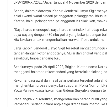
LPB/1200/XI/2020/Jabar tanggal 4 November 2020 dengan t
Sebab, dalam pidatonya, Kapolri Jenderal Listyo Sigit meny
selalu wanti-wanti hindari pelanggaran-pelanggaran, khusu
Karena, kalau pelanggaran-pelanggaran itu dilakukan, maka
“Saya harus mencopot, saya harus menindak terhadap reka
saya sayang dengan 430 ribu polisi yang bekerja dengan bai
kita lakukan untuk mengembalikan marwah Polri, untuk meng
Janji Kapolri Jenderal Listyo Sigit tersebut sangat ditungg
tangan-tangan kotor anggotanya. Mulai dari tingkat yang p
sekalipun, tanpa pandang bulu.
Sebelumnya, pada 28 April 2022, Brigjen IK atas nama Karo
mengganti halaman rekomendasi yang bertolak belakang dari
Rekomendasi awal dari hasil gelar perkara tersebut adalah d
menghentikan proses penyidikan Laporan Polisi Nomor: LP
Yoza Pahlevi kuasa hukum dari Gideon Suryatika dengan ter
Pada angka 2 disebutkan, mengembalikan barang bukti yang 
Ramadani. Sedang dalam angka tiga ditegaskan, membuka blo