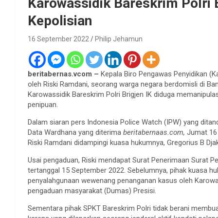
Karowassidik Bareskrim Polri 
Kepolisian
16 September 2022
Philip Jehamun
beritabernas.vcom –
Kepala Biro Pengawas Penyidikan (Kar
oleh Riski Ramdani, seorang warga negara berdomisli di Ban
Karowassidik Bareskrim Polri Brigjen IK diduga memanipula
penipuan.
Dalam siaran pers Indonesia Police Watch (IPW) yang dit
Data Wardhana yang diterima
beritabernaas.com,
Jumat 16 
Riski Ramdani didampingi kuasa hukumnya, Gregorius B Dj
Usai pengaduan, Riski mendapat Surat Penerimaan Surat
tertanggal 15 September 2022. Sebelumnya, pihak kuasa hu
penyalahgunaan wewenang penanganan kasus oleh Karowassid
pengaduan masyarakat (Dumas) Presisi.
Sementara pihak SPKT Bareskrim Polri tidak berani membua