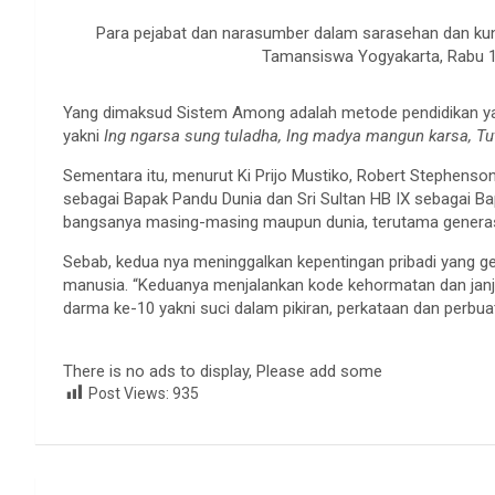
Para pejabat dan narasumber dalam sarasehan dan ku
Tamansiswa Yogyakarta, Rabu 14
Yang dimaksud Sistem Among adalah metode pendidikan ya
yakni
Ing ngarsa sung tuladha, Ing madya mangun karsa, Tu
Sementara itu, menurut Ki Prijo Mustiko, Robert Stephens
sebagai Bapak Pandu Dunia dan Sri Sultan HB IX sebagai B
bangsanya masing-masing maupun dunia, terutama genera
Sebab, kedua nya meninggalkan kepentingan pribadi yang 
manusia. “Keduanya menjalankan kode kehormatan dan jan
darma ke-10 yakni suci dalam pikiran, perkataan dan perbu
There is no ads to display, Please add some
Post Views:
935