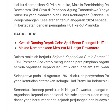
Hal itu disampaikan Ki Prijo Mustiko, Majelis Pembimbing
Dewantara Kirti Griya di Pendopo Agung Tamansiswa Yogya
museum yang diadakan oleh Dinas Kebudayaan (
Kundha Ka
Pengembangan Kesejarahan tahun anggaran 2024 sebagai 
ini bertepatan dengan peringatan HUT ke-63 Pramuka.
BACA JUGA:
Kwartir Ranting Depok Gelar Apel Besar Peringati HUT k
Makna Kemerdekaan Menurut Ki Hadjar Dewantara
Dalam makalah berjudul
Sejarah Kepanduan Dunia Sampai 
1961 Presiden Soekarno mengundang para pimpinan organ
semua organisasi kepanduan untuk dilebur dalam satu wad
Selanjutnya pada 14 Agustus 1961 dilakukan penyerahan P
yang kemudian ditetapkan sebagai Hari Pramuka Indonesia 
Sementara konsep pemikiran Ki Hadjar Dewantara sangat m
organisasi kepanduan nasional. Metode kepramukaan meng
dasar yang bersumber dari sejarah perjuangan dan budaya 