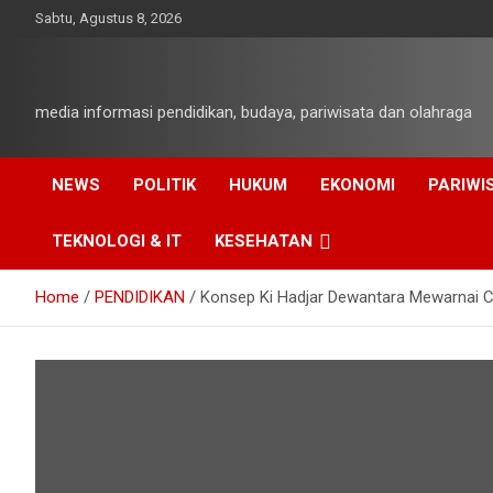
Skip
Sabtu, Agustus 8, 2026
to
content
media informasi pendidikan, budaya, pariwisata dan olahraga
NEWS
POLITIK
HUKUM
EKONOMI
PARIWI
TEKNOLOGI & IT
KESEHATAN
Home
PENDIDIKAN
Konsep Ki Hadjar Dewantara Mewarnai C