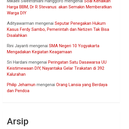
Mikaell Sweetdhiani Hanggoro
mengenai
Soal Kenaikan
Harga BBM, Dr R Stevanus: akan Semakin Memberatkan
Warga DIY
Adityawarman
mengenai
Seputar Penegakan Hukum
Kasus Ferdy Sambo, Pemerintah dan Netizen Tak Bisa
Disalahkan
Rini Jayanti
mengenai
SMA Negeri 10 Yogyakarta
Mengadakan Kegiatan Keagamaan
Sri Hardani
mengenai
Peringatan Satu Dasawarsa UU
Keistimewaan DIY, Nayantaka Gelar Tirakatan di 392
Kalurahan
Philip Jehamun
mengenai
Orang Lansia yang Berdaya
dan Pendoa
Arsip