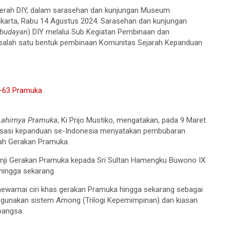
 Daerah DIY, dalam sarasehan dan kunjungan Museum
karta, Rabu 14 Agustus 2024. Sarasehan dan kunjungan
budayan
) DIY melalui Sub Kegiatan Pembinaan dan
salah satu bentuk pembinaan Komunitas Sejarah Kepanduan
e-63 Pramuka
Lahirnya Pramuka
, Ki Prijo Mustiko, mengatakan, pada 9 Maret
isasi kepanduan se-Indonesia menyatakan pembubaran
ah Gerakan Pramuka.
anji Gerakan Pramuka kepada Sri Sultan Hamengku Buwono IX
hingga sekarang.
ewarnai ciri khas gerakan Pramuka hingga sekarang sebagai
gunakan sistem Among (Trilogi Kepemimpinan) dan kiasan
bangsa.