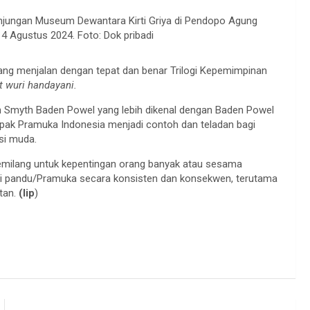
njungan Museum Dewantara Kirti Griya di Pendopo Agung
 Agustus 2024. Foto: Dok pribadi
ng menjalan dengan tepat dan benar Trilogi Kepemimpinan
t wuri handayani.
on Smyth Baden Powel yang lebih dikenal dengan Baden Powel
apak Pramuka Indonesia menjadi contoh dan teladan bagi
si muda.
gemilang untuk kepentingan orang banyak atau sesama
ji pandu/Pramuka secara konsisten dan konsekwen, terutama
atan.
(lip
)