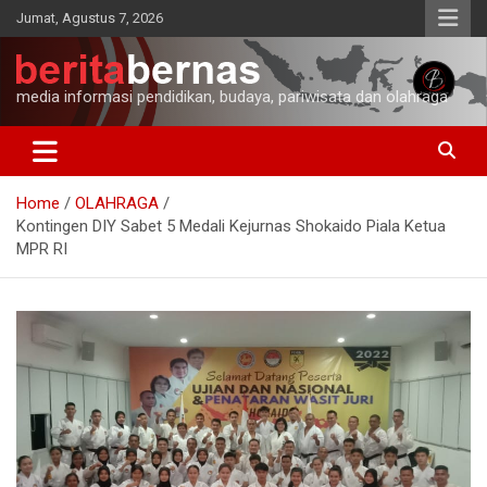
Skip
Jumat, Agustus 7, 2026
to
content
media informasi pendidikan, budaya, pariwisata dan olahraga
Home
OLAHRAGA
Kontingen DIY Sabet 5 Medali Kejurnas Shokaido Piala Ketua
MPR RI