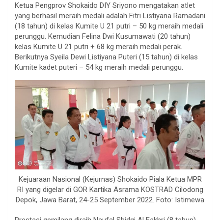
Ketua Pengprov Shokaido DIY Sriyono mengatakan atlet
yang berhasil meraih medali adalah Fitri Listiyana Ramadani
(18 tahun) di kelas Kumite U 21 putri – 50 kg meraih medali
perunggu. Kemudian Felina Dwi Kusumawati (20 tahun)
kelas Kumite U 21 putri + 68 kg meraih medali perak.
Berikutnya Syeila Dewi Listiyana Puteri (15 tahun) di kelas
Kumite kadet puteri – 54 kg meraih medali perunggu.
Kejuaraan Nasional (Kejurnas) Shokaido Piala Ketua MPR
RI yang digelar di GOR Kartika Asrama KOSTRAD Cilodong
Depok, Jawa Barat, 24-25 September 2022. Foto: Istimewa
Prestasi gemilang diraih Naufal Shidqi Al Fakhri (8 tahun)