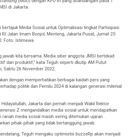
standing
(MoU) dengan KPU RI yang ditandangani pada 1
SI di Jakarta.
ertajuk Media Sosial untuk Optimalisasi tingkat Partisipasi
) RI Jalan Imam Bonjol, Menteng, Jakarta Pusat, Jumat 25
. Foto: Istimewa
 jawab kita bersama. Media siber anggota JMSI bertekad
f dan produktif,” kata Teguh seperti dkutip AM Putut
m,
Sabtu 26 November 2022.
kerjakan dengan memperhatikan berbagai kaidah pers yang
rhadap politik dan Pemilu 2024 di kalangan generasi milenial
 Hidayatullah, Jakarta dan pernah menjadi Wakil Rektor
 generasi Z mengandalkan media sosial untuk mendapatkan
di ranah media sosial masih sering ditemukan ujaran
rkan pihak-pihak yang tidak bertanggung jawab.
endatang, Teguh mengaku optimistis buzzeRp akan menjadi