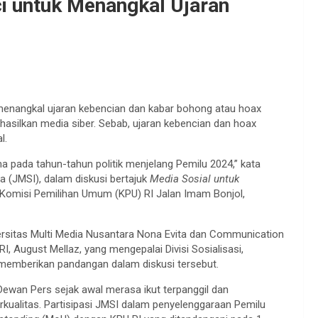
ci untuk Menangkal Ujaran
k menangkal ujaran kebencian dan kabar bohong atau hoax
ihasilkan media siber. Sebab, ujaran kebencian dan hoax
l.
ma pada tahun-tahun politik menjelang Pemilu 2024,” kata
 (JMSI), dalam diskusi bertajuk
Media Sosial untuk
 Komisi Pemilihan Umum (KPU) RI Jalan Imam Bonjol,
versitas Multi Media Nusantara Nona Evita dan Communication
I, August Mellaz, yang mengepalai Divisi Sosialisasi,
t memberikan pandangan dalam diskusi tersebut.
ewan Pers sejak awal merasa ikut terpanggil dan
kualitas. Partisipasi JMSI dalam penyelenggaraan Pemilu