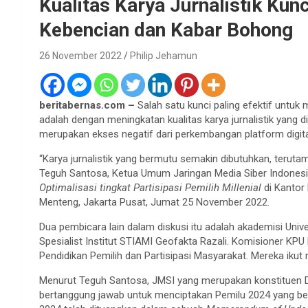
Kualitas Karya Jurnalistik Kun
Kebencian dan Kabar Bohong
26 November 2022
Philip Jehamun
beritabernas.com –
Salah satu kunci paling efektif untu
adalah dengan meningkatan kualitas karya jurnalistik yang d
merupakan ekses negatif dari perkembangan platform digita
“Karya jurnalistik yang bermutu semakin dibutuhkan, teruta
Teguh Santosa, Ketua Umum Jaringan Media Siber Indonesia
Optimalisasi tingkat Partisipasi Pemilih Millenial
di Kantor
Menteng, Jakarta Pusat, Jumat 25 November 2022.
Dua pembicara lain dalam diskusi itu adalah akademisi Uni
Spesialist Institut STIAMI Geofakta Razali. Komisioner KPU R
Pendidikan Pemilih dan Partisipasi Masyarakat. Mereka iku
Menurut Teguh Santosa, JMSI yang merupakan konstituen D
bertanggung jawab untuk menciptakan Pemilu 2024 yang ber