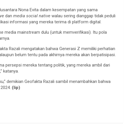
a Nusantara Nona Evita dalam kesempatan yang sama
ive
dan
media social native
walau sering dianggap tidak peduli
i informasi yang mereka terima di platform digital.
ke media mainstream dulu (untuk memverifikasi). Itu pola
arnya.
kta Razali mengatakan bahwa Generasi Z memiliki perhatian
alaupun belum tentu pada akhirnya mereka akan berpatisipasi.
a persepsi mereka tentang politik, yang mereka ambil dari
” katanya.
laku,” demikian Geofakta Razali sambil menambahkan bahwa
 2024.
(lip)