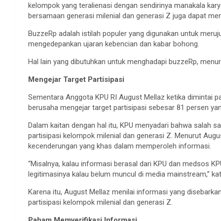
kelompok yang teralienasi dengan sendirinya manakala karya 
bersamaan generasi milenial dan generasi Z juga dapat men
BuzzeRp adalah istilah populer yang digunakan untuk meru
mengedepankan ujaran kebencian dan kabar bohong.
Hal lain yang dibutuhkan untuk menghadapi buzzeRp, menur
Mengejar Target Partisipasi
Sementara Anggota KPU RI August Mellaz ketika dimintai
berusaha mengejar target partisipasi sebesar 81 persen yan
Dalam kaitan dengan hal itu, KPU menyadari bahwa salah s
partisipasi kelompok milenial dan generasi Z. Menurut Augu
kecenderungan yang khas dalam memperoleh informasi.
“Misalnya, kalau informasi berasal dari KPU dan medsos KPU,
legitimasinya kalau belum muncul di media mainstream,” k
Karena itu, August Mellaz menilai informasi yang disebar
partisipasi kelompok milenial dan generasi Z.
Paham Memverifikasi Informasi