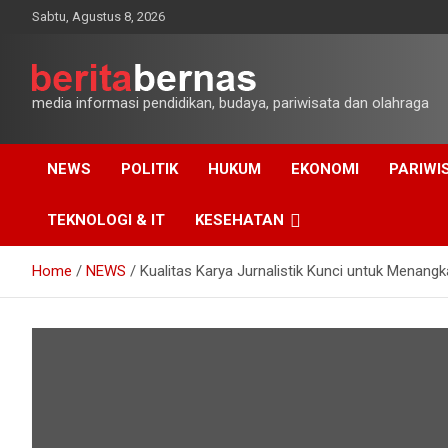
Skip
Sabtu, Agustus 8, 2026
to
content
media informasi pendidikan, budaya, pariwisata dan olahraga
NEWS
POLITIK
HUKUM
EKONOMI
PARIWI
TEKNOLOGI & IT
KESEHATAN
Home
NEWS
Kualitas Karya Jurnalistik Kunci untuk Menang