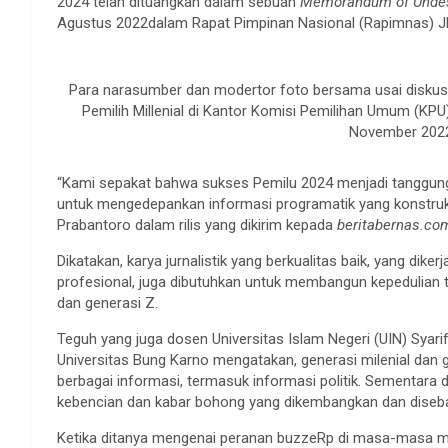
2024 telah dituangkan dalam sebuah
Memorandum of Unde
Agustus 2022dalam Rapat Pimpinan Nasional (Rapimnas) JM
Para narasumber dan modertor foto bersama usai diskusi b
Pemilih Millenial di Kantor Komisi Pemilihan Umum (KPU
November 2022
“Kami sepakat bahwa sukses Pemilu 2024 menjadi tanggung
untuk mengedepankan informasi programatik yang konstrukti
Prabantoro dalam rilis yang dikirim kepada
beritabernas.co
Dikatakan, karya jurnalistik yang berkualitas baik, yang di
profesional, juga dibutuhkan untuk membangun kepedulian te
dan generasi Z.
Teguh yang juga dosen Universitas Islam Negeri (UIN) Syarif
Universitas Bung Karno mengatakan, generasi milenial dan
berbagai informasi, termasuk informasi politik. Sementara 
kebencian dan kabar bohong yang dikembangkan dan diseba
Ketika ditanya mengenai peranan buzzeRp di masa-masa m