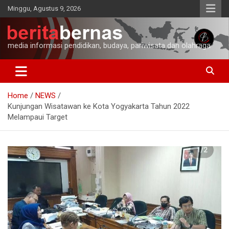
Skip
Minggu, Agustus 9, 2026
to
content
media informasi pendidikan, budaya, pariwisata dan olahraga
Home
NEWS
Kunjungan Wisatawan ke Kota Yogyakarta Tahun 2022
Melampaui Target