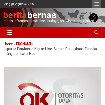
Skip
Minggu, Agustus 9, 2026
to
content
media informasi pendidikan, budaya, pariwisata dan olahraga
Home
EKONOMI
Laporan Perubahan Kepemilikan Saham Perusahaan Terbuka
Paling Lambat 5 Hari