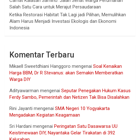
Camat Kalasan Samino: Jalan Sehat Warga Perumahan
Salah Satu Cara untuk Merajut Persaudaraan
Ketika Restorasi Habitat Tak Lagi jadi Pilihan, Memulihkan
Alam Harus Menjadi Investasi Ekologis dan Ekonomi
Indonesia
Komentar Terbaru
Mikaell Sweetdhiani Hanggoro
mengenai
Soal Kenaikan
Harga BBM, Dr R Stevanus: akan Semakin Memberatkan
Warga DIY
Adityawarman
mengenai
Seputar Penegakan Hukum Kasus
Ferdy Sambo, Pemerintah dan Netizen Tak Bisa Disalahkan
Rini Jayanti
mengenai
SMA Negeri 10 Yogyakarta
Mengadakan Kegiatan Keagamaan
Sri Hardani
mengenai
Peringatan Satu Dasawarsa UU
Keistimewaan DIY, Nayantaka Gelar Tirakatan di 392
Kalurahan