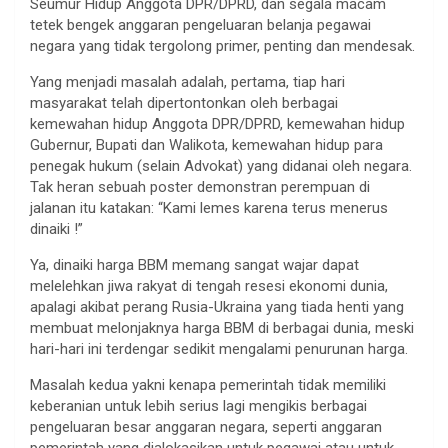
Seumur Hidup Anggota DPR/DPRD, dan segala macam
tetek bengek anggaran pengeluaran belanja pegawai
negara yang tidak tergolong primer, penting dan mendesak.
Yang menjadi masalah adalah, pertama, tiap hari
masyarakat telah dipertontonkan oleh berbagai
kemewahan hidup Anggota DPR/DPRD, kemewahan hidup
Gubernur, Bupati dan Walikota, kemewahan hidup para
penegak hukum (selain Advokat) yang didanai oleh negara.
Tak heran sebuah poster demonstran perempuan di
jalanan itu katakan: “Kami lemes karena terus menerus
dinaiki !”
Ya, dinaiki harga BBM memang sangat wajar dapat
melelehkan jiwa rakyat di tengah resesi ekonomi dunia,
apalagi akibat perang Rusia-Ukraina yang tiada henti yang
membuat melonjaknya harga BBM di berbagai dunia, meski
hari-hari ini terdengar sedikit mengalami penurunan harga.
Masalah kedua yakni kenapa pemerintah tidak memiliki
keberanian untuk lebih serius lagi mengikis berbagai
pengeluaran besar anggaran negara, seperti anggaran
pemerintah yang dialokasikan untuk pegawai atau untuk