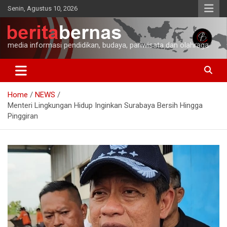
Skip
Senin, Agustus 10, 2026
to
content
media informasi pendidikan, budaya, pariwisata dan olahraga
Home
NEWS
Menteri Lingkungan Hidup Inginkan Surabaya Bersih Hingga
Pinggiran