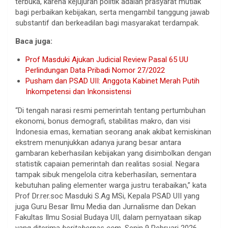
terbuka, karena kejujuran politik adalah prasyarat mutlak
bagi perbaikan kebijakan, serta mengambil tanggung jawab
substantif dan berkeadilan bagi masyarakat terdampak.
Baca juga:
Prof Masduki Ajukan Judicial Review Pasal 65 UU
Perlindungan Data Pribadi Nomor 27/2022
Pusham dan PSAD UII: Anggota Kabinet Merah Putih
Inkompetensi dan Inkonsistensi
“Di tengah narasi resmi pemerintah tentang pertumbuhan
ekonomi, bonus demografi, stabilitas makro, dan visi
Indonesia emas, kematian seorang anak akibat kemiskinan
ekstrem menunjukkan adanya jurang besar antara
gambaran keberhasilan kebijakan yang disimbolkan dengan
statistik capaian pemerintah dan realitas sosial. Negara
tampak sibuk mengelola citra keberhasilan, sementara
kebutuhan paling elementer warga justru terabaikan,” kata
Prof Dr.rer.soc Masduki S.Ag MSi, Kepala PSAD UII yang
juga Guru Besar Ilmu Media dan Jurnalisme dan Dekan
Fakultas Ilmu Sosial Budaya UII, dalam pernyataan sikap
yang diterima
beritabernas.com,
Senin 9 Pebruari 2026.