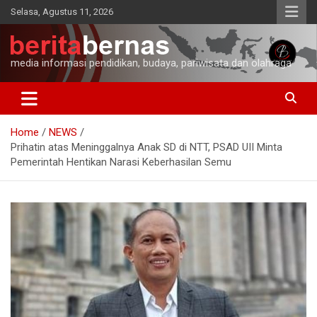
Skip
Selasa, Agustus 11, 2026
to
content
media informasi pendidikan, budaya, pariwisata dan olahraga
Home
NEWS
Prihatin atas Meninggalnya Anak SD di NTT, PSAD UII Minta
Pemerintah Hentikan Narasi Keberhasilan Semu