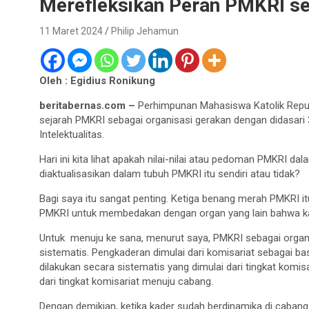
Merefleksikan Peran PMKRI se
11 Maret 2024
Philip Jehamun
Oleh : Egidius Ronikung
beritabernas.com –
Perhimpunan Mahasiswa Katolik Republ
sejarah PMKRI sebagai organisasi gerakan dengan didasari 3
Intelektualitas.
Hari ini kita lihat apakah nilai-nilai atau pedoman PMKRI da
diaktualisasikan dalam tubuh PMKRI itu sendiri atau tidak?
Bagi saya itu sangat penting. Ketiga benang merah PMKRI itu
PMKRI untuk membedakan dengan organ yang lain bahwa kade
Untuk menuju ke sana, menurut saya, PMKRI sebagai orga
sistematis. Pengkaderan dimulai dari komisariat sebagai b
dilakukan secara sistematis yang dimulai dari tingkat komis
dari tingkat komisariat menuju cabang.
Dengan demikian, ketika kader sudah berdinamika di caba