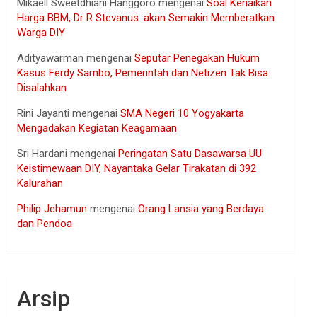
Mikaell Sweetdhiani Hanggoro
mengenai
Soal Kenaikan
Harga BBM, Dr R Stevanus: akan Semakin Memberatkan
Warga DIY
Adityawarman
mengenai
Seputar Penegakan Hukum
Kasus Ferdy Sambo, Pemerintah dan Netizen Tak Bisa
Disalahkan
Rini Jayanti
mengenai
SMA Negeri 10 Yogyakarta
Mengadakan Kegiatan Keagamaan
Sri Hardani
mengenai
Peringatan Satu Dasawarsa UU
Keistimewaan DIY, Nayantaka Gelar Tirakatan di 392
Kalurahan
Philip Jehamun
mengenai
Orang Lansia yang Berdaya
dan Pendoa
Arsip