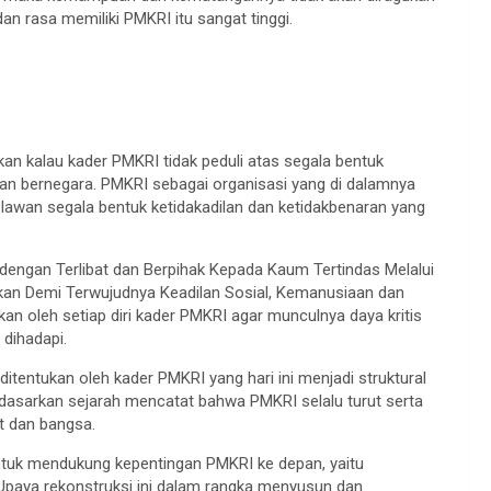
an rasa memiliki PMKRI itu sangat tinggi.
an kalau kader PMKRI tidak peduli atas segala bentuk
an bernegara. PMKRI sebagai organisasi yang di dalamnya
lawan segala bentuk ketidakadilan dan ketidakbenaran yang
g dengan Terlibat dan Berpihak Kepada Kaum Tertindas Melalui
tolikan Demi Terwujudnya Keadilan Sosial, Kemanusiaan dan
hkan oleh setiap diri kader PMKRI agar munculnya daya kritis
dihadapi.
tentukan oleh kader PMKRI yang hari ini menjadi struktural
rdasarkan sejarah mencatat bahwa PMKRI selalu turut serta
t dan bangsa.
ntuk mendukung kepentingan PMKRI ke depan, yaitu
Upaya rekonstruksi ini dalam rangka menyusun dan