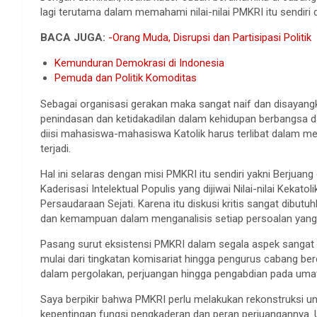
lagi terutama dalam memahami nilai-nilai PMKRI itu sendiri d
BACA JUGA:
-Orang Muda, Disrupsi dan Partisipasi Politik
Kemunduran Demokrasi di Indonesia
Pemuda dan Politik Komoditas
Sebagai organisasi gerakan maka sangat naif dan disayangk
penindasan dan ketidakadilan dalam kehidupan berbangsa d
diisi mahasiswa-mahasiswa Katolik harus terlibat dalam me
terjadi.
Hal ini selaras dengan misi PMKRI itu sendiri yakni Berjuan
Kaderisasi Intelektual Populis yang dijiwai Nilai-nilai Keka
Persaudaraan Sejati. Karena itu diskusi kritis sangat dibutu
dan kemampuan dalam menganalisis setiap persoalan yang 
Pasang surut eksistensi PMKRI dalam segala aspek sangat di
mulai dari tingkatan komisariat hingga pengurus cabang be
dalam pergolakan, perjuangan hingga pengabdian pada uma
Saya berpikir bahwa PMKRI perlu melakukan rekonstruksi u
kepentingan fungsi pengkaderan dan peran perjuangannya. 