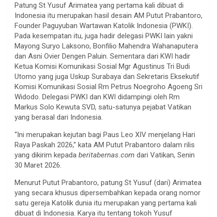
Patung St Yusuf Arimatea yang pertama kali dibuat di
Indonesia itu merupakan hasil desain AM Putut Prabantoro,
Founder Paguyuban Wartawan Katolik Indonesia (PWKI).
Pada kesempatan itu, juga hadir delegasi PWKI lain yakni
Mayong Suryo Laksono, Bonfilio Mahendra Wahanaputera
dan Asni Ovier Dengen Paluin. Sementara dari KWI hadir
Ketua Komisi Komunikasi Sosial Mgr Agustinus Tri Budi
Utomo yang juga Uskup Surabaya dan Sekretaris Eksekutif
Komisi Komunikasi Sosial Rm Petrus Noegroho Agoeng Sri
Widodo. Delegasi PWKI dan KWI didampingi oleh Rm
Markus Solo Kewuta SVD, satu-satunya pejabat Vatikan
yang berasal dari Indonesia.
“Ini merupakan kejutan bagi Paus Leo XIV menjelang Hari
Raya Paskah 2026,” kata AM Putut Prabantoro dalam rilis
yang dikirim kepada
beritabernas.com
dari Vatikan, Senin
30 Maret 2026.
Menurut Putut Prabantoro, patung St Yusuf (dari) Arimatea
yang secara khusus dipersembahkan kepada orang nomor
satu gereja Katolik dunia itu merupakan yang pertama kali
dibuat di Indonesia. Karya itu tentang tokoh Yusuf