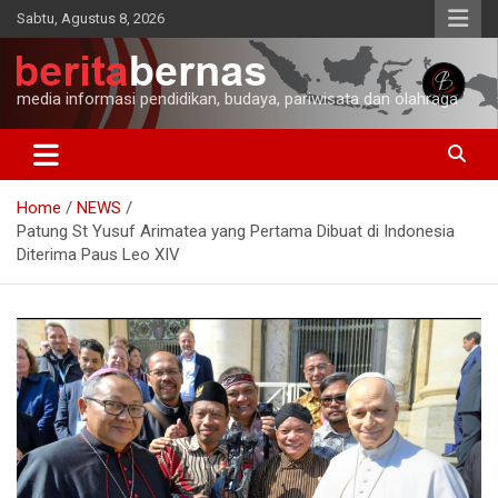
Skip
Sabtu, Agustus 8, 2026
to
content
media informasi pendidikan, budaya, pariwisata dan olahraga
Home
NEWS
Patung St Yusuf Arimatea yang Pertama Dibuat di Indonesia
Diterima Paus Leo XIV