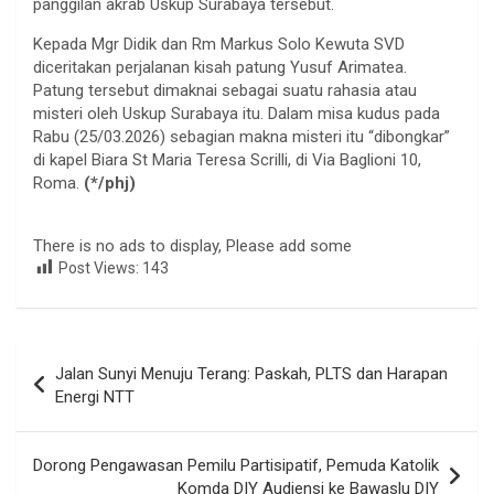
panggilan akrab Uskup Surabaya tersebut.
Kepada Mgr Didik dan Rm Markus Solo Kewuta SVD
diceritakan perjalanan kisah patung Yusuf Arimatea.
Patung tersebut dimaknai sebagai suatu rahasia atau
misteri oleh Uskup Surabaya itu. Dalam misa kudus pada
Rabu (25/03.2026) sebagian makna misteri itu “dibongkar”
di kapel Biara St Maria Teresa Scrilli, di Via Baglioni 10,
Roma.
(*/phj)
There is no ads to display, Please add some
Post Views:
143
Navigasi
Jalan Sunyi Menuju Terang: Paskah, PLTS dan Harapan
pos
Energi NTT
Dorong Pengawasan Pemilu Partisipatif, Pemuda Katolik
Komda DIY Audiensi ke Bawaslu DIY