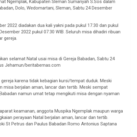
Camat Ngemplak, Kabupaten Sleman Sumariyah S.Sos dalam
Babadan, Dolo, Wedomartani, Sleman, Sabtu 24 Desember
r 2022 diadakan dua kali yakni pada pukul 17.30 dan pukul
Desember 2022 pukul 07.30 WIB. Seluruh misa dihadiri ribuan
r gereja.
 selamat Natal usai misa di Gereja Babadan, Sabtu 24
pus Jehamun/beritabernas.com
 gereja karena tidak kebagian kursi/tempat duduk. Meski
n misa berjalan aman, lancar dan tertib. Meski sempat
a Babadan namun umat tetap mengikuti misa dengan nyaman
n aparat keamanan, anggota Muspika Ngemplak maupun warga
kaian perayaan Natal berjalan aman, lancar dan tertib.
roki St Petrus dan Paulus Babadan Romo Antonius Saptana