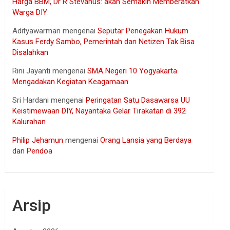
Harga BBM, Dr R Stevanus: akan Semakin Memberatkan
Warga DIY
Adityawarman
mengenai
Seputar Penegakan Hukum
Kasus Ferdy Sambo, Pemerintah dan Netizen Tak Bisa
Disalahkan
Rini Jayanti
mengenai
SMA Negeri 10 Yogyakarta
Mengadakan Kegiatan Keagamaan
Sri Hardani
mengenai
Peringatan Satu Dasawarsa UU
Keistimewaan DIY, Nayantaka Gelar Tirakatan di 392
Kalurahan
Philip Jehamun
mengenai
Orang Lansia yang Berdaya
dan Pendoa
Arsip