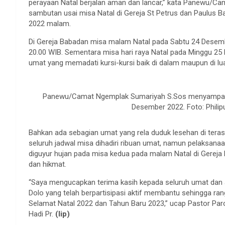
perayaan Natal berjalan aman dan lancar,” kata Panewu/
sambutan usai misa Natal di Gereja St Petrus dan Paulus 
2022 malam.
Di Gereja Babadan misa malam Natal pada Sabtu 24 Desembe
20.00 WIB. Sementara misa hari raya Natal pada Minggu 25 
umat yang memadati kursi-kursi baik di dalam maupun di lua
Panewu/Camat Ngemplak Sumariyah S.Sos menyampaikan
Desember 2022. Foto: Phili
Bahkan ada sebagian umat yang rela duduk lesehan di teras
seluruh jadwal misa dihadiri ribuan umat, namun pelaksanaa
diguyur hujan pada misa kedua pada malam Natal di Gerej
dan hikmat.
“Saya mengucapkan terima kasih kepada seluruh umat da
Dolo yang telah berpartisipasi aktif membantu sehingga rang
Selamat Natal 2022 dan Tahun Baru 2023,” ucap Pastor Pa
Hadi Pr.
(lip)