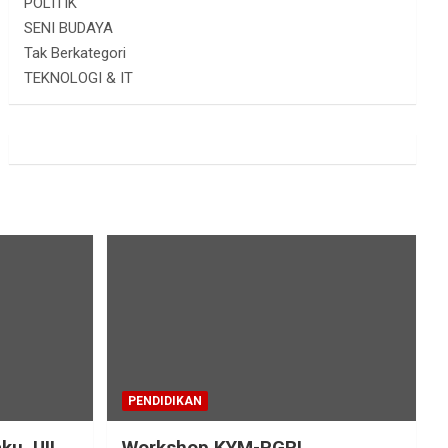
POLITIK
SENI BUDAYA
Tak Berkategori
TEKNOLOGI & IT
PENDIDIKAN
ku, UII
Workshop KYM-PGRI,