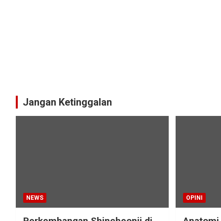
Jangan Ketinggalan
NEWS
OPINI
Perkembangan Shincheonji di
Anatomi 