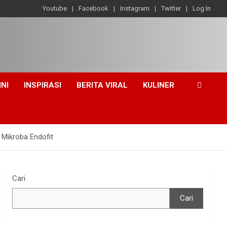
Youtube
Facebook
Instagram
Twitter
Log In
INI
INSPIRASI
BERITA VIRAL
KULINER
 Mikroba Endofit
Cari
Cari