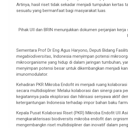
Artinya, hasil riset tidak sekadar menjadi tumpukan kertas 
sesuatu yang bermanfaat bagi masyarakat luas.
Pihak UII dan BRIN menunjukkan dokumen perjanjian kerja 
Sementara Prof Dr Eng Agus Haryono, Deputi Bidang Fasilit
megabiodiversitas
, Indonesia menyimpan potensi mikroorga
mikroorganisme yang hidup di dalam jaringan tumbuhan, yang
menyimpan potensi besar untuk dikembangkan menjadi kandida
imunomodulator.
Kehadiran PKR Mikroba Endofit ini menjadi ruang kolaborasi
secara multidisipliner. Melalui kolaborasi dan sinergi para pe
kegiatannya pada eksplorasi dan hilirisasi senyawa aktif 
ketergantungan Indonesia terhadap impor bahan baku farma
Kepala Pusat Kolaborasi Riset (PKR) Mikroba Endofit UII Asi
mengkarakterisasi biodiversits mikroba endofit dan orgnisme
mengembangkn riset multidisipliner dan inovatif dalam pe