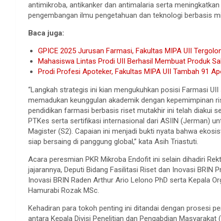
antimikroba, antikanker dan antimalaria serta meningkatk
pengembangan ilmu pengetahuan dan teknologi berbasis mi
Baca juga:
GPICE 2025 Jurusan Farmasi, Fakultas MIPA UII Tergolo
Mahasiswa Lintas Prodi UII Berhasil Membuat Produk S
Prodi Profesi Apoteker, Fakultas MIPA UII Tambah 91 Ap
“Langkah strategis ini kian mengukuhkan posisi Farmasi UII s
memadukan keunggulan akademik dengan kepemimpinan ris
pendidikan farmasi berbasis riset mutakhir ini telah diakui 
PTKes serta sertifikasi internasional dari ASIIN (Jerman)
Magister (S2). Capaian ini menjadi bukti nyata bahwa ekosi
siap bersaing di panggung global,” kata Asih Triastuti.
Acara peresmian PKR Mikroba Endofit ini selain dihadiri Re
jajarannya, Deputi Bidang Fasilitasi Riset dan Inovasi BRIN
Inovasi BRIN Raden Arthur Ario Lelono PhD serta Kepala Or
Hamurabi Rozak MSc.
Kehadiran para tokoh penting ini ditandai dengan prosesi 
antara Kepala Divisi Penelitian dan Pengabdian Masyaraka