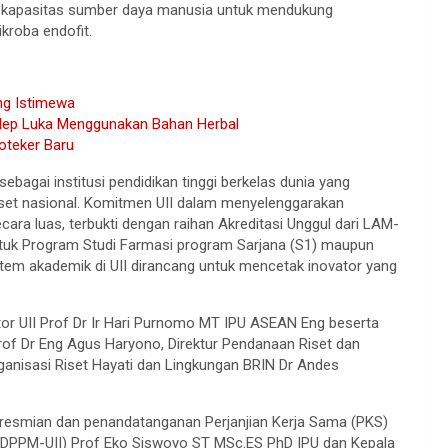
an kapasitas sumber daya manusia untuk mendukung
kroba endofit.
ng Istimewa
alep Luka Menggunakan Bahan Herbal
oteker Baru
ebagai institusi pendidikan tinggi berkelas dunia yang
et nasional. Komitmen UII dalam menyelenggarakan
secara luas, terbukti dengan raihan Akreditasi Unggul dari LAM-
 untuk Program Studi Farmasi program Sarjana (S1) maupun
stem akademik di UII dirancang untuk mencetak inovator yang
ktor UII Prof Dr Ir Hari Purnomo MT IPU ASEAN Eng beserta
 Prof Dr Eng Agus Haryono, Direktur Pendanaan Riset dan
ganisasi Riset Hayati dan Lingkungan BRIN Dr Andes
peresmian dan penandatanganan Perjanjian Kerja Sama (PKS)
t (DPPM-UII) Prof Eko Siswoyo ST MSc.ES PhD IPU dan Kepala