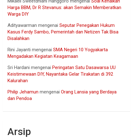
Mikaell Sweetdhiani Hanggoro
mengenai
Soal Kenaikan
Harga BBM, Dr R Stevanus: akan Semakin Memberatkan
Warga DIY
Adityawarman
mengenai
Seputar Penegakan Hukum
Kasus Ferdy Sambo, Pemerintah dan Netizen Tak Bisa
Disalahkan
Rini Jayanti
mengenai
SMA Negeri 10 Yogyakarta
Mengadakan Kegiatan Keagamaan
Sri Hardani
mengenai
Peringatan Satu Dasawarsa UU
Keistimewaan DIY, Nayantaka Gelar Tirakatan di 392
Kalurahan
Philip Jehamun
mengenai
Orang Lansia yang Berdaya
dan Pendoa
Arsip