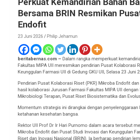
Perkuat Kemandirian Bahan Bak
Bersama BRIN Resmikan Pusat 
Endofit
23 Juni 2026
Philip Jehamun
beritabernas.com –
Dalam rangka memperkuat kemandirian
Fakultas MIPA UII meresmikan pendirian Pusat Kolaborasi Ri
Keunggulan Farmasi UII di Gedung GKU UII, Selasa 23 Juni 2
Pendirian Pusat Kolaborasi Riset (PKR) Mikroba Endofit da
hasil kolaborasi Jurusan Farmasi Fakultas MIPA UII dengan 
Mikrobiologi Terapan, Pusat Riset Biosistematika dan Evolu
Momentum strategis ini dirangkai dengan penyelenggaraan
ketahanan kesehatan bangsa.
Rektor UII Prof Dr Ir Hari Purnomo dalam acara tersebut me
Mikroba Endofit dan Pusat Studi Invoasi dan Keunggulan Fa
Riset dan Inovasi Nasional (BRIN). Ia berharap pendirian l