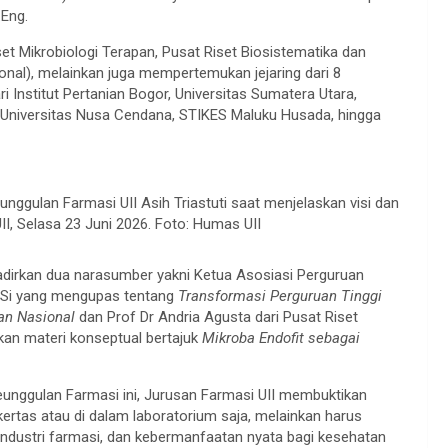
.Eng.
set Mikrobiologi Terapan, Pusat Riset Biosistematika dan
onal), melainkan juga mempertemukan jejaring dari 8
ri Institut Pertanian Bogor, Universitas Sumatera Utara,
 Universitas Nusa Cendana, STIKES Maluku Husada, hingga
nggulan Farmasi UII Asih Triastuti saat menjelaskan visi dan
I, Selasa 23 Juni 2026. Foto: Humas UII
adirkan dua narasumber yakni Ketua Asosiasi Perguruan
 MSi yang mengupas tentang
Transformasi Perguruan Tinggi
an Nasional
dan Prof Dr Andria Agusta dari Pusat Riset
an materi konseptual bertajuk
Mikroba Endofit sebagai
Keunggulan Farmasi ini, Jurusan Farmasi UII membuktikan
kertas atau di dalam laboratorium saja, melainkan harus
industri farmasi, dan kebermanfaatan nyata bagi kesehatan