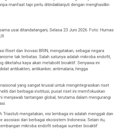
tanpa manfaat tapi perlu ditindaklanjuti dengan menghasilkn
sama usai ditandatangani, Selasa 23 Juni 2026. Foto: Humas
UII
asi Riset dan Inovasi BRIN, mengatakan, sebagai negara
nisme tak terbatas. Salah satunya adalah mikroba endofit,
 diketahui kaya akan metabolit bioaktif. Senyawa ini
t antibakteri, antikanker, antimalaria, hingga
 nasional yang sangat krusial untuk mengintegrasikan riset
neliti dari berbagai institusi, pusat riset ini memfokuskan
demi menjawab tantangan global, terutama dalam mengurangi
si.
h Triastuti mengatakan, visi lembaga ini adalah menggali dan
 asosiasi dari berbagai ekosistem Indonesia. Selain itu,
ngembangan mikroba endofit sebagai sumber bioaktif