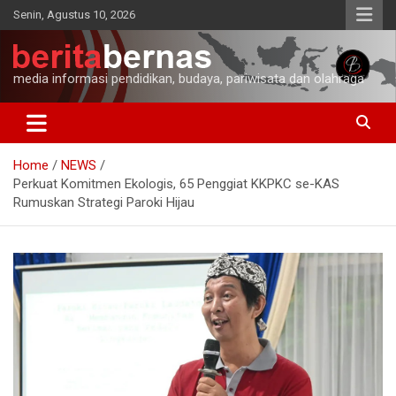
Skip
Senin, Agustus 10, 2026
to
content
media informasi pendidikan, budaya, pariwisata dan olahraga
Home
NEWS
Perkuat Komitmen Ekologis, 65 Penggiat KKPKC se-KAS
Rumuskan Strategi Paroki Hijau