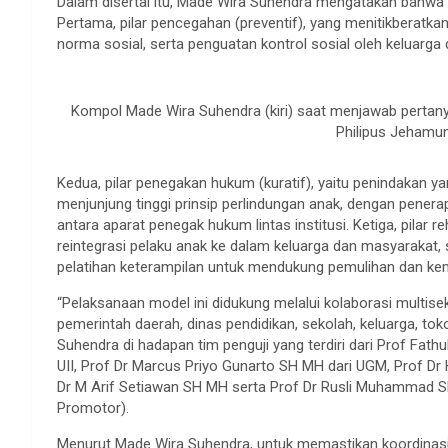
Dalam disertai itu, Made Wira Suhendra mengatakan bahwa m
Pertama, pilar pencegahan (preventif), yang menitikberatkan 
norma sosial, serta penguatan kontrol sosial oleh keluarg
Kompol Made Wira Suhendra (kiri) saat menjawab pertanya
Philipus Jehamu
Kedua, pilar penegakan hukum (kuratif), yaitu penindakan y
menjunjung tinggi prinsip perlindungan anak, dengan pener
antara aparat penegak hukum lintas institusi. Ketiga, pilar reh
reintegrasi pelaku anak ke dalam keluarga dan masyarakat
pelatihan keterampilan untuk mendukung pemulihan dan ke
“Pelaksanaan model ini didukung melalui kolaborasi multisek
pemerintah daerah, dinas pendidikan, sekolah, keluarga, tok
Suhendra di hadapan tim penguji yang terdiri dari Prof Fat
UII, Prof Dr Marcus Priyo Gunarto SH MH dari UGM, Prof D
Dr M Arif Setiawan SH MH serta Prof Dr Rusli Muhammad 
Promotor).
Menurut Made Wira Suhendra, untuk memastikan koordinasi y