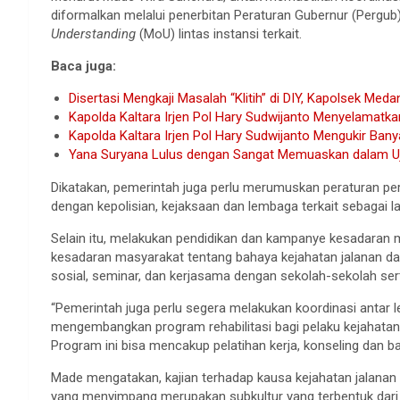
diformalkan melalui penerbitan Peraturan Gubernur (Pergub
Understanding
(MoU) lintas instansi terkait.
Baca juga:
Disertasi Mengkaji Masalah “Klitih” di DIY, Kapolsek Meda
Kapolda Kaltara Irjen Pol Hary Sudwijanto Menyelamatk
Kapolda Kaltara Irjen Pol Hary Sudwijanto Mengukir Ban
Yana Suryana Lulus dengan Sangat Memuaskan dalam Uji
Dikatakan, pemerintah juga perlu merumuskan peraturan pe
dengan kepolisian, kejaksaan dan lembaga terkait sebagai la
Selain itu, melakukan pendidikan dan kampanye kesadaran 
kesadaran masyarakat tentang bahaya kejahatan jalanan dan
sosial, seminar, dan kerjasama dengan sekolah-sekolah ser
“Pemerintah juga perlu segera melakukan koordinasi antar 
mengembangkan program rehabilitasi bagi pelaku kejahatan
Program ini bisa mencakup pelatihan kerja, konseling dan b
Made mengatakan, kajian terhadap kausa kejahatan jalanan kli
yang menyimpang merupakan subkultur yang terbentuk dari