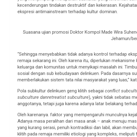
kecenderungan tindakan destruktif dan kekerasan. Kejahata
ekspresi antimainstream terhadap kultur dominan.
Suasana ujian promosi Doktor Kompol Made Wira Suhendra
Jehamun/ber
“Sehingga menyebabkan tidak adanya kontrol terhadap ekspre
remaja sekarang ini. Oleh karena itu, diperlukan mekanisme k
keluarga dan komunitas untuk menyikapi masalah ini. Timbulny
sosial dengan sub kebudayaan delinkuen. Pada dasarnya su
memberlakukan sistem tata nilai masyarakat yang luas,” ka
Pola subkultur delinkuen geng klitih sebagai
conflict subcult
subculture danretreatist subculture
), yakni tidak sebatas 
anggotanya, tetapi juga karena adanya latar belakang terha
Oleh karenanya. faktor yang mempengaruhi munculnya kejaha
Adanya masa peralihan dari masa anak – anak menuju mas
yang kurang serasi, penuh kontradiksi dan labil, akan mem
klitih pada remaja memiliki etiologi yang kompleks, meliputi