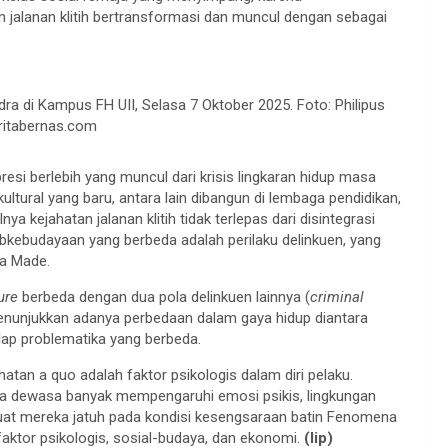
n jalanan klitih bertransformasi dan muncul dengan sebagai
 di Kampus FH UII, Selasa 7 Oktober 2025. Foto: Philipus
itabernas.com
si berlebih yang muncul dari krisis lingkaran hidup masa
ultural yang baru, antara lain dibangun di lembaga pendidikan,
a kejahatan jalanan klitih tidak terlepas dari disintegrasi
bkebudayaan yang berbeda adalah perilaku delinkuen, yang
ta Made.
ure
berbeda dengan dua pola delinkuen lainnya (
criminal
menunjukkan adanya perbedaan dalam gaya hidup diantara
dap problematika yang berbeda.
tan a quo adalah faktor psikologis dalam diri pelaku.
a dewasa banyak mempengaruhi emosi psikis, lingkungan
buat mereka jatuh pada kondisi kesengsaraan batin Fenomena
 faktor psikologis, sosial-budaya, dan ekonomi.
(lip)