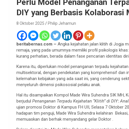
Perlu Model Penanganan Terpad
DIY yang Berbasis Kolaborasi 
8 Oktober 2025
Philip Jehamun
beritabernas.com –
Angka kejahatan jalan klitih di Jogja
remaja, yang pada umumnya memiliki profil psikologis khas: 
kurang perhatian, berada dalam fase pencarian identitas dir
Karena itu, diperlukan model penanganan terpadu kejahatan j
multisektoral, dengan pendekatan yang komprehensif dan im
kelemahan kebijakan yang ada saat ini, yang cenderung sek
menyeluruh dimensi psikososial pelaku anak.
Hal itu disampaikan Kompol Made Wira Suhendra SIK MH, Ka
berjudul
Penanganan Terpadu Kejahatan “Klitih” di DIY
:
Anal
ujian promosi Doktor di Kampus FH UII, Selasa 7 Oktober 20
hadapan tim penguji, Made Wira Suhendra kelahiran Bekasi, 
memuaskan dan berhak menyandang gelar Doktor .