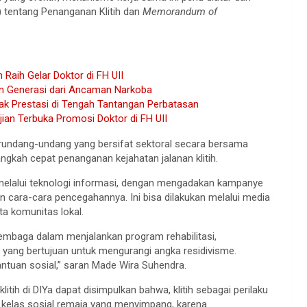
) tentang Penanganan Klitih dan
Memorandum of
n Raih Gelar Doktor di FH UII
an Generasi dari Ancaman Narkoba
yak Prestasi di Tengah Tantangan Perbatasan
an Terbuka Promosi Doktor di FH UII
rundang-undang yang bersifat sektoral secara bersama
ngkah cepat penanganan kejahatan jalanan klitih.
melalui teknologi informasi, dengan mengadakan kampanye
 cara-cara pencegahannya. Ini bisa dilakukan melalui media
ta komunitas lokal.
lembaga dalam menjalankan program rehabilitasi,
 yang bertujuan untuk mengurangi angka residivisme.
antuan sosial,” saran Made Wira Suhendra.
tih di DIYa dapat disimpulkan bahwa, klitih sebagai perilaku
 kelas sosial remaja yang menyimpang, karena