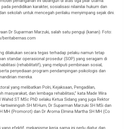
odel penanganan ini dibangun di atas tiga pilar utama.
pada pendidikan karakter, sosialisasi nilainilai hukum dan
a dan sekolah untuk mencegah perilaku menyimpang sejak dini.
an Dr Suparman Marzuki, salah satu penguji (kanan). Foto:
n/beritabernas.com
ang dilakukan secara tegas terhadap pelaku namun tetap
apan standar operasional prosedur (SOP) yang seragam di
abilitasi (rehabilitatif), yang meliputi pembinaan sosial,
, serta penyediaan program pendampingan psikologis dan
mandirian mereka.
toral yang melibatkan Polri, Kejaksaan, Pengadilan,
oh masyarakat, dan lembaga rehabilitasi,” kata Made Wira
hul Wahid ST MSc PhD selaku Ketua Sidang yang juga Rektor
r Hartiwiningsih SH M.Hum, Dr Suparman Marzuki SH MSi dan
SH MH (Promorot) dan Dr Aroma Elmina Martha SH MH (Co
ang efektif, mekanisme kerja sama ini perlu diatur dan