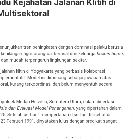
u Kejahatan Jalanan Klitih di
Multisektoral
 menunjukkan tren peningkatan dengan dominasi pelaku berusia
kehilangan figur orangtua, berasal dari keluarga
broken home
,
i dan mudah terpengaruh lingkungan sekitar.
alanan klitih di Yogyakarta yang berbasis kolaborasi
plementatif. Model ini dirancang sebagai jawaban atas
toral, kurang terkoordinasi dan belum menyentuh secara
polsek Medan Helvetia, Sumatera Utara, dalam disertasi
isis dan Evaluasi Model Penanganan
, yang dipertahan dalam
25. Setelah berhasil mempertahan disertasi tersebut di
23 Februari 1991, dinyatakan lulus dengan predikat sangat