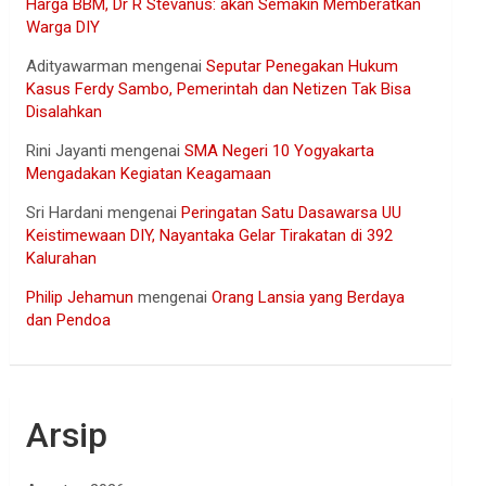
Harga BBM, Dr R Stevanus: akan Semakin Memberatkan
Warga DIY
Adityawarman
mengenai
Seputar Penegakan Hukum
Kasus Ferdy Sambo, Pemerintah dan Netizen Tak Bisa
Disalahkan
Rini Jayanti
mengenai
SMA Negeri 10 Yogyakarta
Mengadakan Kegiatan Keagamaan
Sri Hardani
mengenai
Peringatan Satu Dasawarsa UU
Keistimewaan DIY, Nayantaka Gelar Tirakatan di 392
Kalurahan
Philip Jehamun
mengenai
Orang Lansia yang Berdaya
dan Pendoa
Arsip