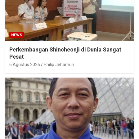
NEWS
Perkembangan Shincheonji di Dunia Sangat
Pesat
6 Agustus 2026
Philip Jehamun