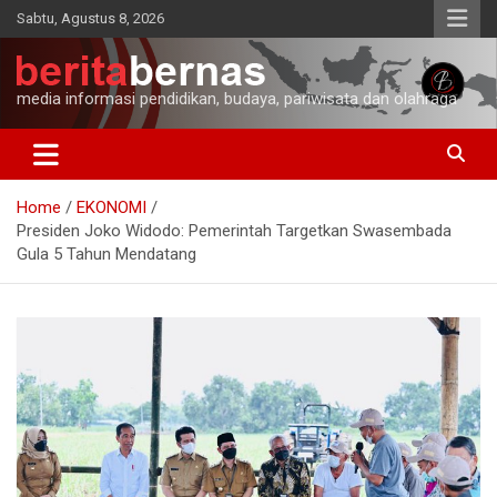
Skip
Sabtu, Agustus 8, 2026
to
content
media informasi pendidikan, budaya, pariwisata dan olahraga
Home
EKONOMI
Presiden Joko Widodo: Pemerintah Targetkan Swasembada
Gula 5 Tahun Mendatang