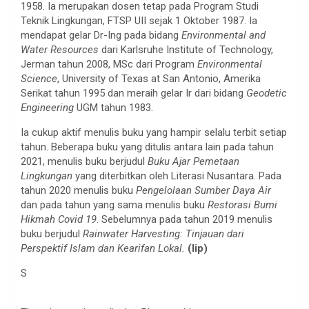
1958. Ia merupakan dosen tetap pada Program Studi
Teknik Lingkungan, FTSP UII sejak 1 Oktober 1987. Ia
mendapat gelar Dr-Ing pada bidang
Environmental and
Water Resources
dari Karlsruhe Institute of Technology,
Jerman tahun 2008, MSc dari Program
Environmental
Science
, University of Texas at San Antonio, Amerika
Serikat tahun 1995 dan meraih gelar Ir dari bidang
Geodetic
Engineering
UGM tahun 1983.
Ia cukup aktif menulis buku yang hampir selalu terbit setiap
tahun. Beberapa buku yang ditulis antara lain pada tahun
2021, menulis buku berjudul
Buku Ajar Pemetaan
Lingkungan
yang diterbitkan oleh Literasi Nusantara. Pada
tahun 2020 menulis buku
Pengelolaan Sumber Daya Air
dan pada tahun yang sama menulis buku
Restorasi Bumi
Hikmah Covid 19
. Sebelumnya pada tahun 2019 menulis
buku berjudul
Rainwater Harvesting: Tinjauan dari
Perspektif Islam dan Kearifan Lokal.
(lip)
S