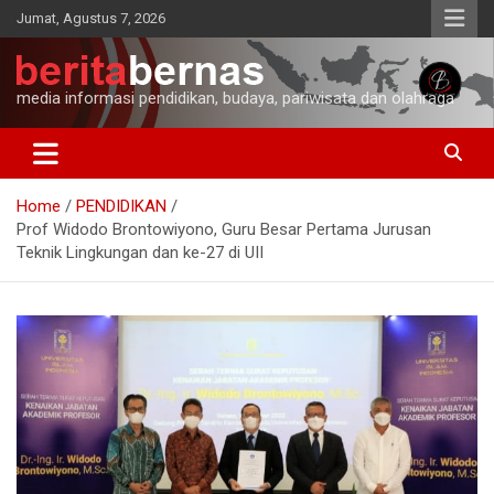
Skip
Jumat, Agustus 7, 2026
to
content
media informasi pendidikan, budaya, pariwisata dan olahraga
Home
PENDIDIKAN
Prof Widodo Brontowiyono, Guru Besar Pertama Jurusan
Teknik Lingkungan dan ke-27 di UII