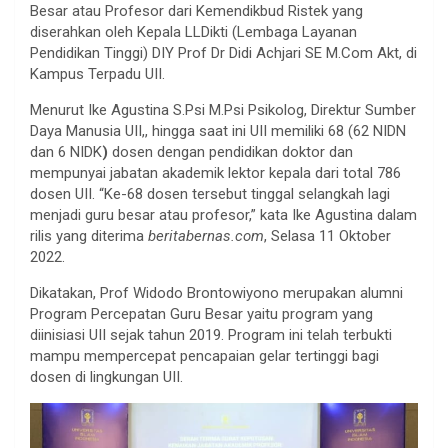
Besar atau Profesor dari Kemendikbud Ristek yang
diserahkan oleh Kepala LLDikti (Lembaga Layanan
Pendidikan Tinggi) DIY Prof Dr Didi Achjari SE M.Com Akt, di
Kampus Terpadu UII.
Menurut Ike Agustina S.Psi M.Psi Psikolog, Direktur Sumber
Daya Manusia UII,, hingga saat ini UII memiliki 68 (62 NIDN
dan 6 NIDK
)
dosen dengan pendidikan doktor dan
mempunyai jabatan akademik lektor kepala dari total 786
dosen UII. “Ke-68 dosen tersebut tinggal selangkah lagi
menjadi guru besar atau profesor,” kata Ike Agustina dalam
rilis yang diterima
beritabernas.com
, Selasa 11 Oktober
2022.
Dikatakan, Prof Widodo Brontowiyono merupakan alumni
Program Percepatan Guru Besar yaitu program yang
diinisiasi UII sejak tahun 2019. Program ini telah terbukti
mampu mempercepat pencapaian gelar tertinggi bagi
dosen di lingkungan UII.