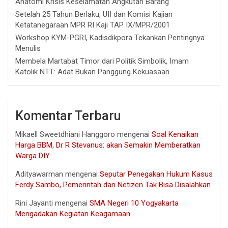
Anatomi Krisis Keselamatan Angkutan Barang
Setelah 25 Tahun Berlaku, UII dan Komisi Kajian
Ketatanegaraan MPR RI Kaji TAP IX/MPR/2001
Workshop KYM-PGRI, Kadisdikpora Tekankan Pentingnya
Menulis
Membela Martabat Timor dari Politik Simbolik, Imam
Katolik NTT: Adat Bukan Panggung Kekuasaan
Komentar Terbaru
Mikaell Sweetdhiani Hanggoro
mengenai
Soal Kenaikan
Harga BBM, Dr R Stevanus: akan Semakin Memberatkan
Warga DIY
Adityawarman
mengenai
Seputar Penegakan Hukum Kasus
Ferdy Sambo, Pemerintah dan Netizen Tak Bisa Disalahkan
Rini Jayanti
mengenai
SMA Negeri 10 Yogyakarta
Mengadakan Kegiatan Keagamaan