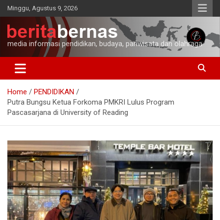
Skip
Minggu, Agustus 9, 2026
to
content
media informasi pendidikan, budaya, pariwisata dan olahraga
Home
PENDIDIKAN
Putra Bungsu Ketua Forkoma PMKRI Lulus Program
Pascasarjana di University of Reading