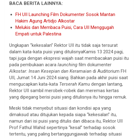
BACA BERITA LAINNYA:
FH UII Launching Film Dokumenter Sosok Mantan
Hakim Agung Artidjo Alkostar
Melukis dan Membaca Puisi, Cara UII Menggugah
Empati untuk Palestina
Ungkapan “kekesalan” Rektor UII itu tidak saja tersurat
dalam kata-kata puisi yang ditulisnyaKamis 13 2024 pagi,
tapi juga dengan ekspresi wajah saat membacakan puisi itu
pada pembukaan acara
launching
film dokumenter
Alkostar: Insan Kesepian dan Keramaian
di Auditorium FH
UII, Jumat 14 Juni 2024 siang. Bahkan pada akhir puisi saat
mengucapkan kata-kata
Terserah Kamu
dengan lantang,
Rektor UII sambil merobek-robek dan meremas kertas
yang dipegang berisi puisi yang ditulisnya itu hingga remuk.
Meski tidak menyebut situasi dan kondisi apa yang
dimaksud atau ditujukan kepada siapa “kekesalan” itu,
namun dari isi puisi yang ditulis dan dibaca itu, Rektor UII
Prof Fathul Wahid sepertinya “kesal” terhadap sosok
tertentu, yang paling bertanggungjawab terhadap situasi