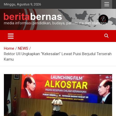
Skip
Minggu, Agustus 9, 2026
to
content
media informasi pendidikan, budaya, pariwisata dan olahraga
Home
NEWS
Rektor UII Ungkapkan “Kekesalan” Lewat Puisi Berjudul Terserah
Kamu