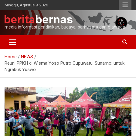
Skip
Minggu, Agustus 9, 2026
to
content
media informasi pendidikan, budaya, pariwisata dan olahraga
Home
NEWS
Reuni PPKH di Wisma Yoso Putro Cupuwatu, Sunarno: untuk
Ngrabuk Yuswo