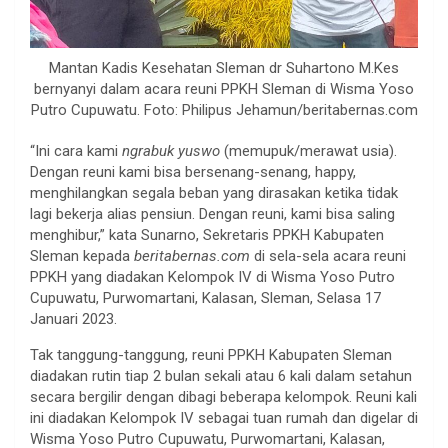
Mantan Kadis Kesehatan Sleman dr Suhartono M.Kes
bernyanyi dalam acara reuni PPKH Sleman di Wisma Yoso
Putro Cupuwatu. Foto: Philipus Jehamun/beritabernas.com
“Ini cara kami
ngrabuk yuswo
(memupuk/merawat usia).
Dengan reuni kami bisa bersenang-senang, happy,
menghilangkan segala beban yang dirasakan ketika tidak
lagi bekerja alias pensiun. Dengan reuni, kami bisa saling
menghibur,” kata Sunarno, Sekretaris PPKH Kabupaten
Sleman kepada
beritabernas.com
di sela-sela acara reuni
PPKH yang diadakan Kelompok IV di Wisma Yoso Putro
Cupuwatu, Purwomartani, Kalasan, Sleman, Selasa 17
Januari 2023.
Tak tanggung-tanggung, reuni PPKH Kabupaten Sleman
diadakan rutin tiap 2 bulan sekali atau 6 kali dalam setahun
secara bergilir dengan dibagi beberapa kelompok. Reuni kali
ini diadakan Kelompok IV sebagai tuan rumah dan digelar di
Wisma Yoso Putro Cupuwatu, Purwomartani, Kalasan,