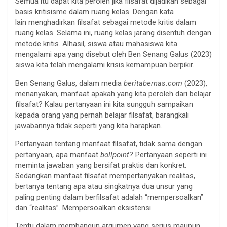
Semua itu dapat kita peroleh jika filsafat dijadikan sebagai
basis kritisisme dalam ruang kelas. Dengan kata
lain menghadirkan filsafat sebagai metode kritis dalam
ruang kelas. Selama ini, ruang kelas jarang disentuh dengan
metode kritis. Alhasil, siswa atau mahasiswa kita
mengalami apa yang disebut oleh Ben Senang Galus (2023)
siswa kita telah mengalami krisis kemampuan berpikir.
Ben Senang Galus, dalam media
beritabernas.com
(2023),
menanyakan, manfaat apakah yang kita peroleh dari belajar
filsafat? Kalau pertanyaan ini kita sungguh sampaikan
kepada orang yang pernah belajar filsafat, barangkali
jawabannya tidak seperti yang kita harapkan.
Pertanyaan tentang manfaat filsafat, tidak sama dengan
pertanyaan, apa manfaat
bollpoint
? Pertanyaan seperti ini
meminta jawaban yang bersifat praktis dan konkret.
Sedangkan manfaat filsafat mempertanyakan realitas,
bertanya tentang apa atau singkatnya dua unsur yang
paling penting dalam berfilsafat adalah “mempersoalkan”
dan “realitas”. Mempersoalkan eksistensi.
Tentu dalam membangun argumen yang serius maupun