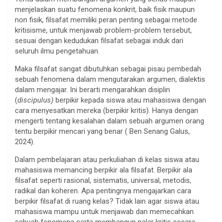
menjelaskan suatu fenomena konkrit, baik fisik maupun
non fisik, filsafat memiliki peran penting sebagai metode
kritisisme, untuk menjawab problem-problem tersebut,
sesuai dengan kedudukan filsafat sebagai induk dari
seluruh ilmu pengetahuan.
Maka filsafat sangat dibutuhkan sebagai pisau pembedah
sebuah fenomena dalam mengutarakan argumen, dialektis
dalam mengajar. Ini berarti mengarahkan disiplin
(
discipulus)
berpikir kepada siswa atau mahasiswa dengan
cara menyesatkan mereka (berpikir kritis). Hanya dengan
mengerti tentang kesalahan dalam sebuah argumen orang
tentu berpikir mencari yang benar ( Ben Senang Galus,
2024).
Dalam pembelajaran atau perkuliahan di kelas siswa atau
mahasiswa memancing berpikir ala filsafat. Berpikir ala
filsafat seperti rasional, sistematis, universal, metodis,
radikal dan koheren. Apa pentingnya mengajarkan cara
berpikir filsafat di ruang kelas? Tidak lain agar siswa atau
mahasiswa mampu untuk menjawab dan memecahkan
sebuah fenomena serta membangun nalar kritis secara