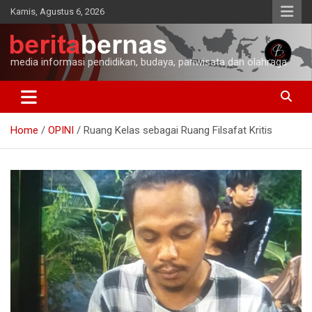
Skip
Kamis, Agustus 6, 2026
to
content
media informasi pendidikan, budaya, pariwisata dan olahraga
Home
OPINI
Ruang Kelas sebagai Ruang Filsafat Kritis