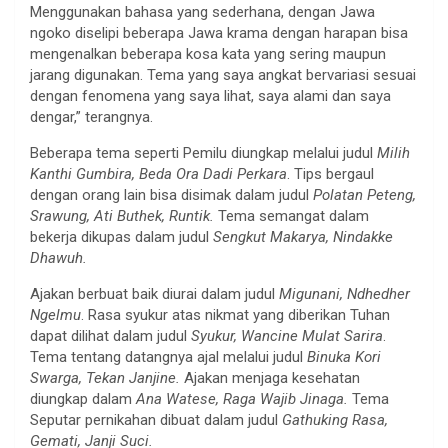
Menggunakan bahasa yang sederhana, dengan Jawa
ngoko diselipi beberapa Jawa krama dengan harapan bisa
mengenalkan beberapa kosa kata yang sering maupun
jarang digunakan. Tema yang saya angkat bervariasi sesuai
dengan fenomena yang saya lihat, saya alami dan saya
dengar,” terangnya.
Beberapa tema seperti Pemilu diungkap melalui judul
Milih
Kanthi Gumbira, Beda Ora Dadi Perkara
. Tips bergaul
dengan orang lain bisa disimak dalam judul
Polatan Peteng,
Srawung, Ati Buthek, Runtik.
Tema semangat dalam
bekerja dikupas dalam judul
Sengkut Makarya, Nindakke
Dhawuh.
Ajakan berbuat baik diurai dalam judul
Migunani, Ndhedher
Ngelmu
. Rasa syukur atas nikmat yang diberikan Tuhan
dapat dilihat dalam judul
Syukur, Wancine Mulat Sarira
.
Tema tentang datangnya ajal melalui judul
Binuka Kori
Swarga, Tekan Janjine.
Ajakan menjaga kesehatan
diungkap dalam
Ana Watese, Raga Wajib Jinaga.
Tema
Seputar pernikahan dibuat dalam judul
Gathuking Rasa,
Gemati, Janji Suci.