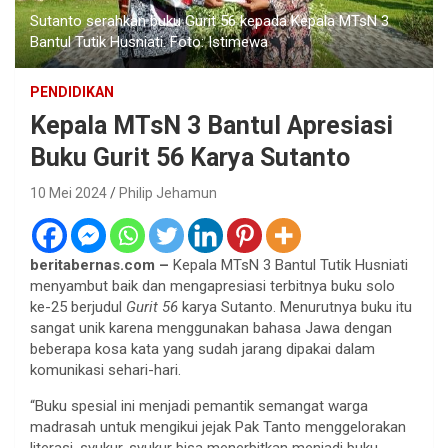
Sutanto serahkan buku Gurit 56 kepada Kepala MTsN 3
Bantul Tutik Husniati. Foto: Istimewa
PENDIDIKAN
Kepala MTsN 3 Bantul Apresiasi
Buku Gurit 56 Karya Sutanto
10 Mei 2024
Philip Jehamun
beritabernas.com –
Kepala MTsN 3 Bantul Tutik Husniati
menyambut baik dan mengapresiasi terbitnya buku solo
ke-25 berjudul
Gurit 56
karya Sutanto. Menurutnya buku itu
sangat unik karena menggunakan bahasa Jawa dengan
beberapa kosa kata yang sudah jarang dipakai dalam
komunikasi sehari-hari.
“Buku spesial ini menjadi pemantik semangat warga
madrasah untuk mengikui jejak Pak Tanto menggelorakan
literasi, syukur-syukur bisa menerbitkan menjadi buku.