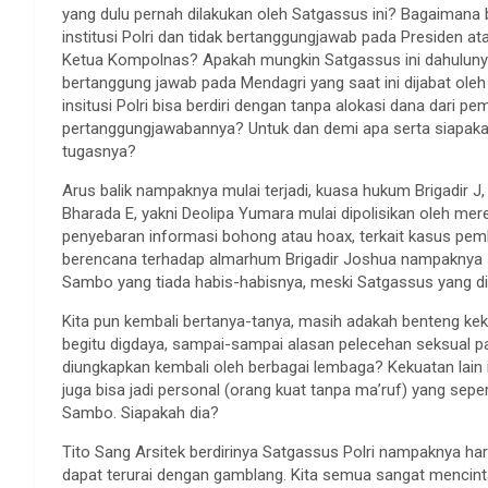
yang dulu pernah dilakukan oleh Satgassus ini? Bagaimana
institusi Polri dan tidak bertanggungjawab pada Presiden
Ketua Kompolnas? Apakah mungkin Satgassus ini dahulunya
bertanggung jawab pada Mendagri yang saat ini dijabat ole
insitusi Polri bisa berdiri dengan tanpa alokasi dana dari p
pertanggungjawabannya? Untuk dan demi apa serta siapakah
tugasnya?
Arus balik nampaknya mulai terjadi, kuasa hukum Brigadir
Bharada E, yakni Deolipa Yumara mulai dipolisikan oleh m
penyebaran informasi bohong atau hoax, terkait kasus p
berencana terhadap almarhum Brigadir Joshua nampaknya
Sambo yang tiada habis-habisnya, meski Satgassus yang di
Kita pun kembali bertanya-tanya, masih adakah benteng kek
begitu digdaya, sampai-sampai alasan pelecehan seksual pa
diungkapkan kembali oleh berbagai lembaga? Kekuatan lain 
juga bisa jadi personal (orang kuat tanpa ma’ruf) yang se
Sambo. Siapakah dia?
Tito Sang Arsitek berdirinya Satgassus Polri nampaknya ha
dapat terurai dengan gamblang. Kita semua sangat mencintai