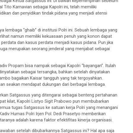
bagai Ketua Satgassus ini. Di bawah kepemimpinan sebelum
Tito Karnavian sebagai Kapolri ini, telah memiliki
dikan dan penyidikan tindak pidana yang menjadi atensi
 lembaga “ghaib” di institusi Polri ini. Sebuah lembaga yang
rlihat namun memiliki kekuasaan penuh yang konon dapat
erdata dan kasus perdata menjadi kasus pidana. Pun jika
ta juga merupakan seorang jenderal yang menjabat sebagai
iv Propam bisa nampak sebagai Kapolri “bayangan”. Itulah
dinyatakan sebagai tersangka, bahkan setelah dinyatakan
Sambo bagaikan Kaisar tangguh yang tak tergoyahkan.
 dan seakan mendapat dukungan dari berbagai lembaga.
kan Satgassus yang ditengarai sebagai benteng pertahanan
pat kilat, Kapolri Listyo Sigit Prabowo pun membubarkan
mua tugas Satgassus ke satuan kerja Polri yang menangani
div Humas Polri Irjen Pol. Dedi Prasetyo memberikan
ranya adalah karena faktor efektifitas kinerja organisasi.
awaban setelah dibubarkannya Satgassus ini? Hal apa saja