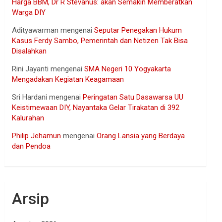
Harga BBM, Dr R Stevanus: akan Semakin Memberatkan
Warga DIY
Adityawarman
mengenai
Seputar Penegakan Hukum
Kasus Ferdy Sambo, Pemerintah dan Netizen Tak Bisa
Disalahkan
Rini Jayanti
mengenai
SMA Negeri 10 Yogyakarta
Mengadakan Kegiatan Keagamaan
Sri Hardani
mengenai
Peringatan Satu Dasawarsa UU
Keistimewaan DIY, Nayantaka Gelar Tirakatan di 392
Kalurahan
Philip Jehamun
mengenai
Orang Lansia yang Berdaya
dan Pendoa
Arsip