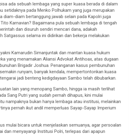
 bisa ada sebuah lembaga yang super kuasa berada di dalam
 atau setidaknya pada Menko Polhukam yang juga merupakan
 diam-diam bertanggung jawab selain pada Kapolri juga
h Tito Karnavian? Bagaimana pula sebuah lembaga di tengah
emerintah dan disuruh sendiri mencari dana, adakah
 Satgassus selama ini didirikan dan bekerja melakukan
 J, yakni Kamarudin Simanjuntak dan mantan kuasa hukum
ereka yang menamakan Aliansi Advokat Antihoax, atas dugaan
embunuhan Brigadir Joshua. Penanganan kasus pembunuhan
 semakin runyam, banyak kendala, mempertontonkan kuasa
tengarai jadi benteng kedigdayaan Sambo telah dibubarkan.
uatan lain yang menopang Sambo, hingga ia masih terlihat
da Sang Putri yang sudah pernah dihapus, kini mulai
itu nampaknya bukan hanya lembaga atau institusi, melainkan
pertinya pernah ikut andil memperluas Sayap-Sayap Imperium
rus mulai bicara untuk menjelaskan semuanya, agar persoalan
 dan menyayangi Institusi Polri, terlepas dari apapun