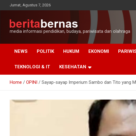
Skip
Jumat, Agustus 7, 2026
to
content
media informasi pendidikan, budaya, pariwisata dan olahraga
NEWS
POLITIK
HUKUM
EKONOMI
PARIWI
TEKNOLOGI & IT
KESEHATAN
Home
OPINI
Sayap-sayap Imperium Sambo dan Tito yang M