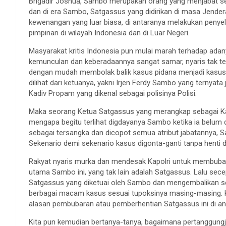
Brigadir Joshua, Sambo merupakan orang yang menjabat se
dan di era Sambo, Satgassus yang didirikan di masa Jenderal 
kewenangan yang luar biasa, di antaranya melakukan penyeli
pimpinan di wilayah Indonesia dan di Luar Negeri.
Masyarakat kritis Indonesia pun mulai marah terhadap adanya
kemunculan dan keberadaannya sangat samar, nyaris tak te
dengan mudah membolak balik kasus pidana menjadi kasus p
dilihat dari ketuanya, yakni Irjen Ferdy Sambo yang ternya
Kadiv Propam yang dikenal sebagai polisinya Polisi.
Maka seorang Ketua Satgassus yang merangkap sebagai Kad
mengapa begitu terlihat digdayanya Sambo ketika ia belum 
sebagai tersangka dan dicopot semua atribut jabatannya, 
Sekenario demi sekenario kasus digonta-ganti tanpa henti
Rakyat nyaris murka dan mendesak Kapolri untuk membubar
utama Sambo ini, yang tak lain adalah Satgassus. Lalu sece
Satgassus yang diketuai oleh Sambo dan mengembalikan se
berbagai macam kasus sesuai tupoksinya masing-masing. Ka
alasan pembubaran atau pemberhentian Satgassus ini di anta
Kita pun kemudian bertanya-tanya, bagaimana pertanggungj