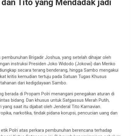
dan Tito yang Mendadak jadi
 pembunuhan Brigadir Joshua, yang setelah dihajar oleh
dengan instruksi Presiden Joko Widodo (Jokowi) dan Menko
diungkap secara terang benderang, hingga Sambo mengakui
at kritis kemudian tertuju pada Satuan Tugas Khusus
ertahanan dari kedigdayaan Sambo.
ng berada di Propam Polri menangani penegakan aturan di
 lintas bidang. Dan khusus untuk Satgassus Merah Putih,
 yang saat itu dijabat oleh Jenderal Tito Karnavian.
pika, narkotika, tindak pidana korupsi, pencucian uang dan
 etik Polri atas perkara pembunuhan berencana terhadap