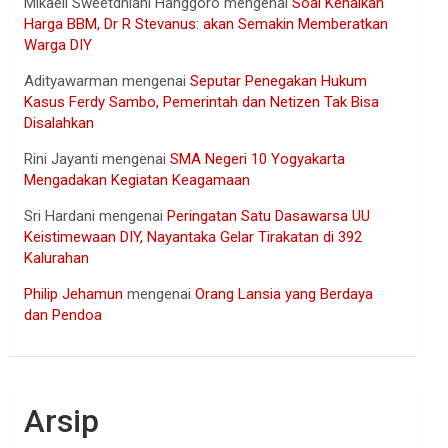
Mikaell Sweetdhiani Hanggoro
mengenai
Soal Kenaikan
Harga BBM, Dr R Stevanus: akan Semakin Memberatkan
Warga DIY
Adityawarman
mengenai
Seputar Penegakan Hukum
Kasus Ferdy Sambo, Pemerintah dan Netizen Tak Bisa
Disalahkan
Rini Jayanti
mengenai
SMA Negeri 10 Yogyakarta
Mengadakan Kegiatan Keagamaan
Sri Hardani
mengenai
Peringatan Satu Dasawarsa UU
Keistimewaan DIY, Nayantaka Gelar Tirakatan di 392
Kalurahan
Philip Jehamun
mengenai
Orang Lansia yang Berdaya
dan Pendoa
Arsip