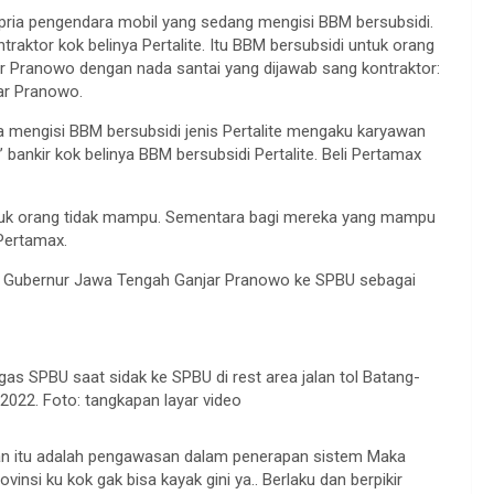
pria pengendara mobil yang sedang mengisi BBM bersubsidi.
traktor kok belinya Pertalite. Itu BBM bersubsidi untuk orang
ar Pranowo dengan nada santai yang dijawab sang kontraktor:
jar Pranowo.
mengisi BBM bersubsidi jenis Pertalite mengaku karyawan
ankir kok belinya BBM bersubsidi Pertalite. Beli Pertamax
untuk orang tidak mampu. Sementara bagi mereka yang mampu
Pertamax.
an Gubernur Jawa Tengah Ganjar Pranowo ke SPBU sebagai
s SPBU saat sidak ke SPBU di rest area jalan tol Batang-
022. Foto: tangkapan layar video
tkan itu adalah pengawasan dalam penerapan sistem Maka
insi ku kok gak bisa kayak gini ya.. Berlaku dan berpikir