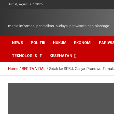
Skip
Jumat, Agustus 7, 2026
to
content
media informasi pendidikan, budaya, pariwisata dan olahraga
NEWS
POLITIK
HUKUM
EKONOMI
PARIWI
TEKNOLOGI & IT
KESEHATAN
Home
BERITA VIRAL
Sidak ke SPBU, Ganjar Pranowo Temuka