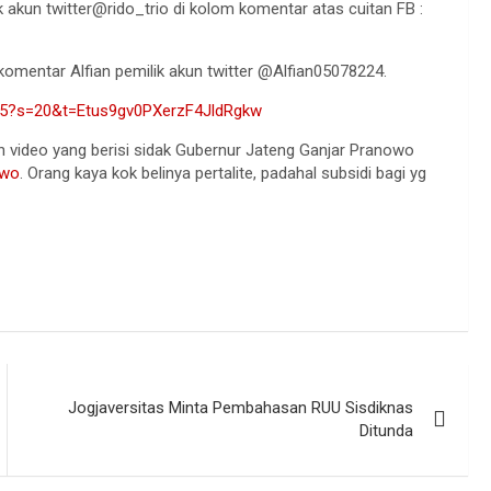
k akun twitter@rido_trio di kolom komentar atas cuitan FB :
,” komentar Alfian pemilik akun twitter @Alfian05078224.
155?s=20&t=Etus9gv0PXerzF4JldRgkw
 video yang berisi sidak Gubernur Jateng Ganjar Pranowo
owo
. Orang kaya kok belinya pertalite, padahal subsidi bagi yg
Jogjaversitas Minta Pembahasan RUU Sisdiknas
Ditunda