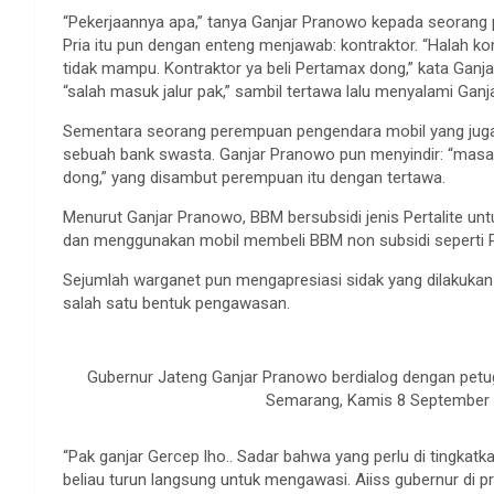
“Pekerjaannya apa,” tanya Ganjar Pranowo kepada seorang 
Pria itu pun dengan enteng menjawab: kontraktor. “Halah kon
tidak mampu. Kontraktor ya beli Pertamax dong,” kata Ganj
“salah masuk jalur pak,” sambil tertawa lalu menyalami Gan
Sementara seorang perempuan pengendara mobil yang juga 
sebuah bank swasta. Ganjar Pranowo pun menyindir: “masa’ b
dong,” yang disambut perempuan itu dengan tertawa.
Menurut Ganjar Pranowo, BBM bersubsidi jenis Pertalite 
dan menggunakan mobil membeli BBM non subsidi seperti 
Sejumlah warganet pun mengapresiasi sidak yang dilakuk
salah satu bentuk pengawasan.
Gubernur Jateng Ganjar Pranowo berdialog dengan petuga
Semarang, Kamis 8 September 2
“Pak ganjar Gercep lho.. Sadar bahwa yang perlu di tingka
beliau turun langsung untuk mengawasi. Aiiss gubernur di prov