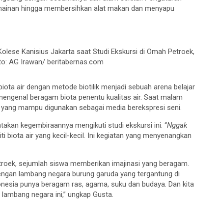
ermainan hingga membersihkan alat makan dan menyapu
lese Kanisius Jakarta saat Studi Ekskursi di Omah Petroek,
o: AG Irawan/ beritabernas.com
iota air dengan metode biotilik menjadi sebuah arena belajar
engenal beragam biota penentu kualitas air. Saat malam
 yang mampu digunakan sebagai media berekspresi seni.
takan kegembiraannya mengikuti studi ekskursi ini. “
Nggak
i biota air yang kecil-kecil. Ini kegiatan yang menyenangkan
roek, sejumlah siswa memberikan imajinasi yang beragam.
engan lambang negara burung garuda yang tergantung di
onesia punya beragam ras, agama, suku dan budaya. Dan kita
 lambang negara ini,” ungkap Gusta.