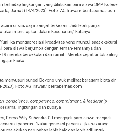
an terhadap lingkungan yang dilakukan para siswa SMP Kolese
arta, Jumat (14/4/2023). Foto: AG Irawan/ beritabernas.com
cara di sini, saya sangat terkesan. Jadi lebih punya
aya akan menerapkan dalam keseharian,” katanya.
uni Ika mengapresiasi kreativitas yang muncul saat ekskursi
kali para siswa berjumpa dengan teman-temannya dan
-19 mereka bersekolah dari rumah. Mereka cepat untuk saling
gajar Fisika.
rta menyusuri sungai Boyong untuk melihat beragam biota air
4/2023). Foto:AG Irawan/ beritabernas.com
n, conscience, competence, commitment, & leadership
 sesama, lingkungan dan budaya.
rsi, Romo Willy Suhendra SJ mengajak para siswa menjadi
enerasi penerus. “Kalau generasi penerus, jika sekarang
u melakukan perubahan lebih baik dan lebih adil untuk