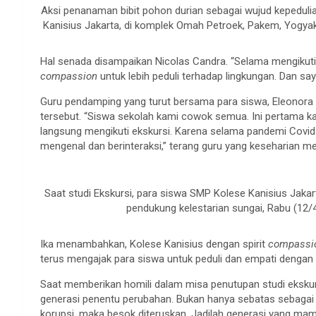
Aksi penanaman bibit pohon durian sebagai wujud kepeduli
Kanisius Jakarta, di komplek Omah Petroek, Pakem, Yogyak
Hal senada disampaikan Nicolas Candra. “Selama mengikuti a
compassion
untuk lebih peduli terhadap lingkungan. Dan s
Guru pendamping yang turut bersama para siswa, Eleonora Y
tersebut. “Siswa sekolah kami cowok semua. Ini pertama 
langsung mengikuti ekskursi. Karena selama pandemi Covid
mengenal dan berinteraksi,” terang guru yang keseharian men
Saat studi Ekskursi, para siswa SMP Kolese Kanisius Jaka
pendukung kelestarian sungai, Rabu (12/
Ika menambahkan, Kolese Kanisius dengan spirit
compassio
terus mengajak para siswa untuk peduli dan empati dengan
Saat memberikan homili dalam misa penutupan studi eksku
generasi penentu perubahan. Bukan hanya sebatas sebagai g
korupsi, maka besok diteruskan. Jadilah generasi yang mamp