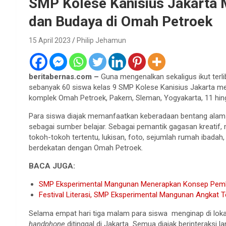
SMP Kolese Kanisius Jakarta 
dan Budaya di Omah Petroek
15 April 2023
Philip Jehamun
beritabernas.com –
Guna mengenalkan sekaligus ikut terl
sebanyak 60 siswa kelas 9 SMP Kolese Kanisius Jakarta mela
komplek Omah Petroek, Pakem, Sleman, Yogyakarta, 11 hing
Para siswa diajak memanfaatkan keberadaan bentang alam 
sebagai sumber belajar. Sebagai pemantik gagasan kreatif
tokoh-tokoh tertentu, lukisan, foto, sejumlah rumah ibada
berdekatan dengan Omah Petroek.
BACA JUGA:
SMP Eksperimental Mangunan Menerapkan Konsep Pem
Festival Literasi, SMP Eksperimental Mangunan Angkat
Selama empat hari tiga malam para siswa menginap di lok
handphone
ditinggal di Jakarta
.
Semua diajak berinteraksi 