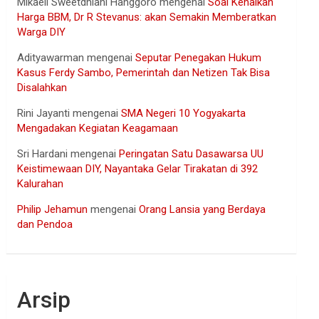
Mikaell Sweetdhiani Hanggoro
mengenai
Soal Kenaikan
Harga BBM, Dr R Stevanus: akan Semakin Memberatkan
Warga DIY
Adityawarman
mengenai
Seputar Penegakan Hukum
Kasus Ferdy Sambo, Pemerintah dan Netizen Tak Bisa
Disalahkan
Rini Jayanti
mengenai
SMA Negeri 10 Yogyakarta
Mengadakan Kegiatan Keagamaan
Sri Hardani
mengenai
Peringatan Satu Dasawarsa UU
Keistimewaan DIY, Nayantaka Gelar Tirakatan di 392
Kalurahan
Philip Jehamun
mengenai
Orang Lansia yang Berdaya
dan Pendoa
Arsip