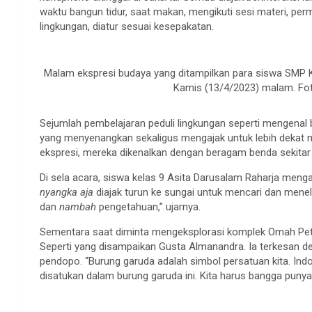
waktu bangun tidur, saat makan, mengikuti sesi materi, p
lingkungan, diatur sesuai kesepakatan.
Malam ekspresi budaya yang ditampilkan para siswa SMP Ko
Kamis (13/4/2023) malam. Fot
Sejumlah pembelajaran peduli lingkungan seperti mengenal b
yang menyenangkan sekaligus mengajak untuk lebih dekat m
ekspresi, mereka dikenalkan dengan beragam benda sekitar
Di sela acara, siswa kelas 9 Asita Darusalam Raharja menga
nyangka aja
diajak turun ke sungai untuk mencari dan menelit
dan
nambah
pengetahuan,” ujarnya.
Sementara saat diminta mengeksplorasi komplek Omah Pet
Seperti yang disampaikan Gusta Almanandra. Ia terkesan d
pendopo. “Burung garuda adalah simbol persatuan kita. Ind
disatukan dalam burung garuda ini. Kita harus bangga punya