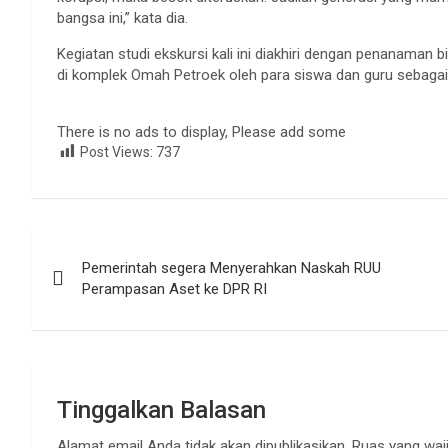
bangsa ini,” kata dia.
Kegiatan studi ekskursi kali ini diakhiri dengan penanaman 
di komplek Omah Petroek oleh para siswa dan guru sebagai 
There is no ads to display, Please add some
Post Views:
737
Navigasi
Pemerintah segera Menyerahkan Naskah RUU
pos
Perampasan Aset ke DPR RI
Tinggalkan Balasan
Alamat email Anda tidak akan dipublikasikan.
Ruas yang waji