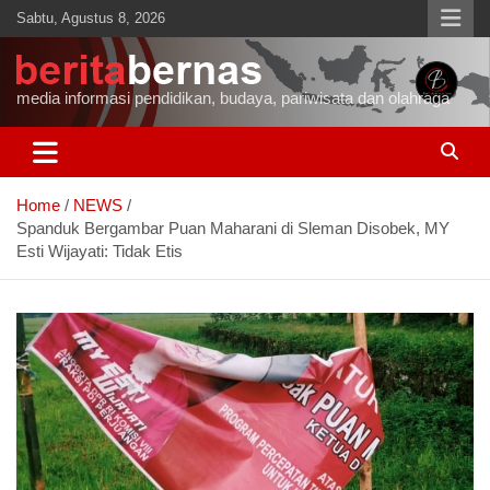
Skip
Sabtu, Agustus 8, 2026
to
content
media informasi pendidikan, budaya, pariwisata dan olahraga
Home
NEWS
Spanduk Bergambar Puan Maharani di Sleman Disobek, MY
Esti Wijayati: Tidak Etis