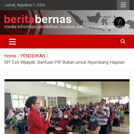
Skip
Jumat, Agustus 7, 2026
to
content
media informasi pendidikan, budaya, pariwisata dan olahraga
Home
PENDIDIKAN
MY Esti Wijayati: Bantuan PIP Bukan untuk Nyumbang Hajatan