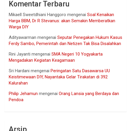
Komentar Terbaru
Mikaell Sweetdhiani Hanggoro
mengenai
Soal Kenaikan
Harga BBM, Dr R Stevanus: akan Semakin Memberatkan
Warga DIY
Adityawarman
mengenai
Seputar Penegakan Hukum Kasus
Ferdy Sambo, Pemerintah dan Netizen Tak Bisa Disalahkan
Rini Jayanti
mengenai
SMA Negeri 10 Yogyakarta
Mengadakan Kegiatan Keagamaan
Sri Hardani
mengenai
Peringatan Satu Dasawarsa UU
Keistimewaan DIY, Nayantaka Gelar Tirakatan di 392
Kalurahan
Philip Jehamun
mengenai
Orang Lansia yang Berdaya dan
Pendoa
Arsip