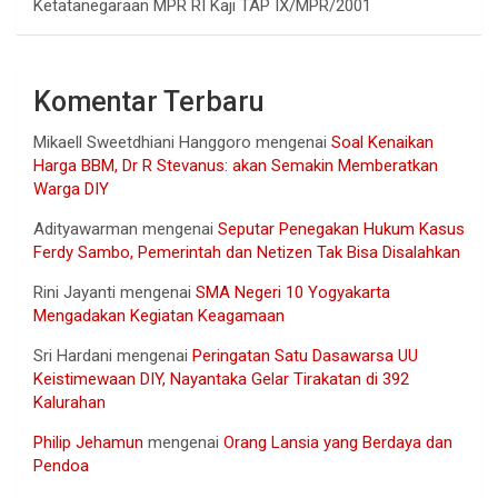
Ketatanegaraan MPR RI Kaji TAP IX/MPR/2001
Komentar Terbaru
Mikaell Sweetdhiani Hanggoro
mengenai
Soal Kenaikan
Harga BBM, Dr R Stevanus: akan Semakin Memberatkan
Warga DIY
Adityawarman
mengenai
Seputar Penegakan Hukum Kasus
Ferdy Sambo, Pemerintah dan Netizen Tak Bisa Disalahkan
Rini Jayanti
mengenai
SMA Negeri 10 Yogyakarta
Mengadakan Kegiatan Keagamaan
Sri Hardani
mengenai
Peringatan Satu Dasawarsa UU
Keistimewaan DIY, Nayantaka Gelar Tirakatan di 392
Kalurahan
Philip Jehamun
mengenai
Orang Lansia yang Berdaya dan
Pendoa