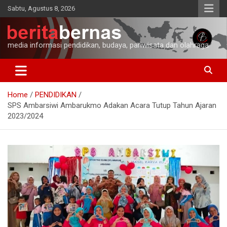
Skip
Sabtu, Agustus 8, 2026
to
content
media informasi pendidikan, budaya, pariwisata dan olahraga
Home
PENDIDIKAN
SPS Ambarsiwi Ambarukmo Adakan Acara Tutup Tahun Ajaran
2023/2024