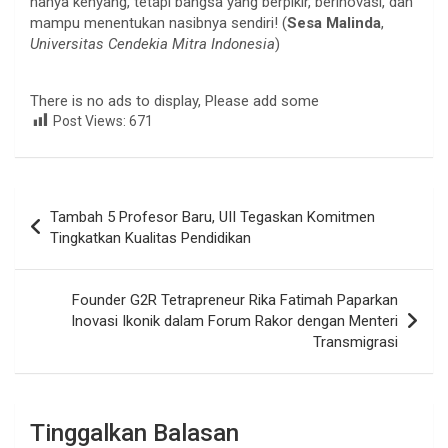
hanya kenyang, tetapi bangsa yang berpikir, berinovasi, dan
mampu menentukan nasibnya sendiri! (
Sesa Malinda
,
Universitas Cendekia Mitra Indonesia
)
There is no ads to display, Please add some
Post Views:
671
Navigasi
Tambah 5 Profesor Baru, UII Tegaskan Komitmen
pos
Tingkatkan Kualitas Pendidikan
Founder G2R Tetrapreneur Rika Fatimah Paparkan
Inovasi Ikonik dalam Forum Rakor dengan Menteri
Transmigrasi
Tinggalkan Balasan