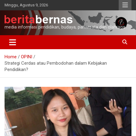
Skip
Minggu, Agustus 9, 2026
to
content
media informasi pendidikan, budaya, pariwisata dan olahraga
Home
OPINI
Strategi Cerdas atau Pembodohan dalam Kebijakan
Pendidikan?