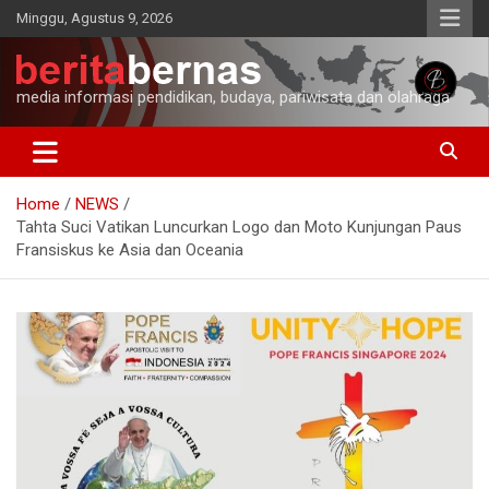
Skip
Minggu, Agustus 9, 2026
to
content
media informasi pendidikan, budaya, pariwisata dan olahraga
Home
NEWS
Tahta Suci Vatikan Luncurkan Logo dan Moto Kunjungan Paus
Fransiskus ke Asia dan Oceania