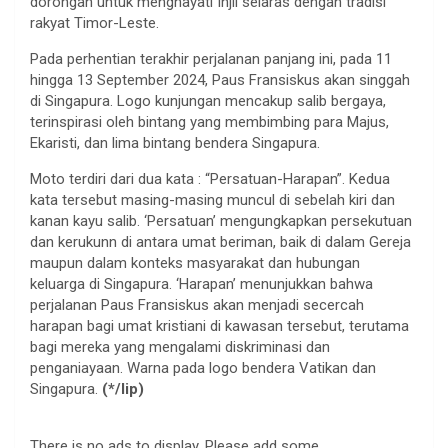
dorongan untuk menghayati Injil selaras dengan tradisi
rakyat Timor-Leste.
Pada perhentian terakhir perjalanan panjang ini, pada 11
hingga 13 September 2024, Paus Fransiskus akan singgah
di Singapura. Logo kunjungan mencakup salib bergaya,
terinspirasi oleh bintang yang membimbing para Majus,
Ekaristi, dan lima bintang bendera Singapura.
Moto terdiri dari dua kata : “Persatuan-Harapan”. Kedua
kata tersebut masing-masing muncul di sebelah kiri dan
kanan kayu salib. ‘Persatuan’ mengungkapkan persekutuan
dan kerukunn di antara umat beriman, baik di dalam Gereja
maupun dalam konteks masyarakat dan hubungan
keluarga di Singapura. ‘Harapan’ menunjukkan bahwa
perjalanan Paus Fransiskus akan menjadi secercah
harapan bagi umat kristiani di kawasan tersebut, terutama
bagi mereka yang mengalami diskriminasi dan
penganiayaan. Warna pada logo bendera Vatikan dan
Singapura.
(*/lip)
There is no ads to display, Please add some