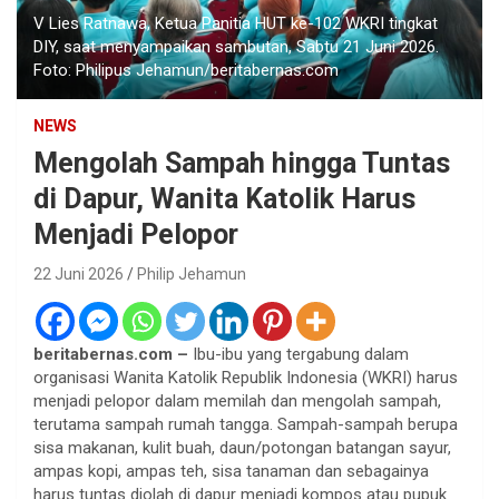
V Lies Ratnawa, Ketua Panitia HUT ke-102 WKRI tingkat
DIY, saat menyampaikan sambutan, Sabtu 21 Juni 2026.
Foto: Philipus Jehamun/beritabernas.com
NEWS
Mengolah Sampah hingga Tuntas
di Dapur, Wanita Katolik Harus
Menjadi Pelopor
22 Juni 2026
Philip Jehamun
beritabernas.com –
Ibu-ibu yang tergabung dalam
organisasi Wanita Katolik Republik Indonesia (WKRI) harus
menjadi pelopor dalam memilah dan mengolah sampah,
terutama sampah rumah tangga. Sampah-sampah berupa
sisa makanan, kulit buah, daun/potongan batangan sayur,
ampas kopi, ampas teh, sisa tanaman dan sebagainya
harus tuntas diolah di dapur menjadi kompos atau pupuk