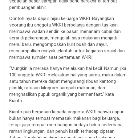
sebagian besar sampah tidak perlu berakhir di tempat
pembuangan akhir.
Contoh nyata dapur hijau keluarga WKRI. Bayangkan
seorang ibu anggota WKRI berbelanja dengan tas kain,
membawa wadah sendiri ke pasar, menanam cabai dan
serai di pekarangan, mengolah sisa makanan menjadi
menu baru, mengomposkan kulit buah dan sayur,
mengumpulkan minyak jelantah untuk kegiatan sosial dan
membawa tumbler saat pertemuan WKRI.
“Mungkin ia merasa hanya melakukan hal kecil. Namun jika
100 anggota WKRI melakukan hal yang sama, maka dalam
satu tahun mereka dapat mengurangi ribuan kantong
plastik, ratusan kilogram sampah makanan, dan
menghasilkan pupuk organik yang bermanfaat,” kata
Kianto.
Kianto pun berpesan kepada anggota WKRI bahwa dapur
bukan hanya tempat memasak makanan bagi keluarga,
tetapi juga tempat membangun budaya hidup sederhana,
ramah lingkungan, dan penuh kasih terhadap ciptaan
Tuhan. Paroki Hijau dimulai dari dapur yang bijaksana
.