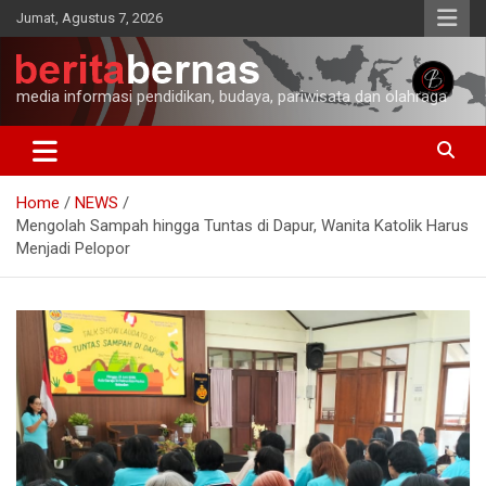
Skip
Jumat, Agustus 7, 2026
to
content
media informasi pendidikan, budaya, pariwisata dan olahraga
Home
NEWS
Mengolah Sampah hingga Tuntas di Dapur, Wanita Katolik Harus
Menjadi Pelopor