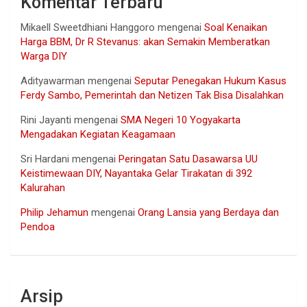
Komentar Terbaru
Mikaell Sweetdhiani Hanggoro
mengenai
Soal Kenaikan
Harga BBM, Dr R Stevanus: akan Semakin Memberatkan
Warga DIY
Adityawarman
mengenai
Seputar Penegakan Hukum Kasus
Ferdy Sambo, Pemerintah dan Netizen Tak Bisa Disalahkan
Rini Jayanti
mengenai
SMA Negeri 10 Yogyakarta
Mengadakan Kegiatan Keagamaan
Sri Hardani
mengenai
Peringatan Satu Dasawarsa UU
Keistimewaan DIY, Nayantaka Gelar Tirakatan di 392
Kalurahan
Philip Jehamun
mengenai
Orang Lansia yang Berdaya dan
Pendoa
Arsip